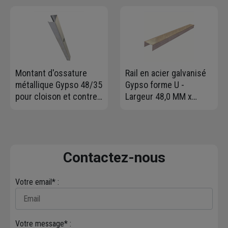
1,35 M x 0,60 M -
ép.120 MM
Montant d'ossature
Rail en acier galvanisé
métallique Gypso 48/35
Gypso forme U -
pour cloison et contre-
Largeur 48,0 MM x
cloison - long. 2,70 M
Hauteur 28 MM -
Longueur 3,00 M
Contactez-nous
Votre email* :
Votre message* :