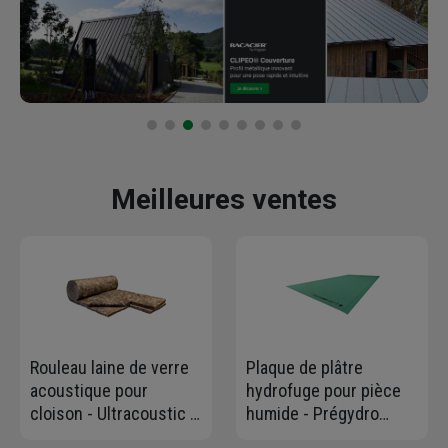
Meilleures ventes
Rouleau laine de verre
Plaque de plâtre
acoustique pour
hydrofuge pour pièce
cloison - Ultracoustic -
humide - Prégydro
R=1,20 m².K/W - 2
BA13 - 2,70 M x 1,20 M -