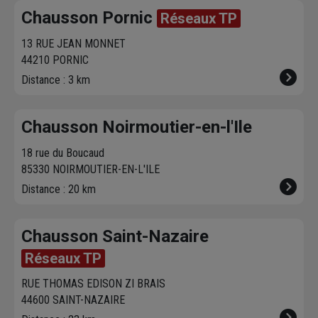
créneau
de
Venez les retirer une
Chausson so
Chausson Pornic
Réseaux TP
livraison. Bonus :
heure plus tard.
votre servic
Nous livrons jusqu'au
13 RUE JEAN MONNET
7ème étage.
44210 PORNIC
Distance : 3 km
Chausson Noirmoutier-en-l'Ile
18 rue du Boucaud
85330 NOIRMOUTIER-EN-L'ILE
Distance : 20 km
Chausson Saint-Nazaire
Réseaux TP
RUE THOMAS EDISON ZI BRAIS
44600 SAINT-NAZAIRE