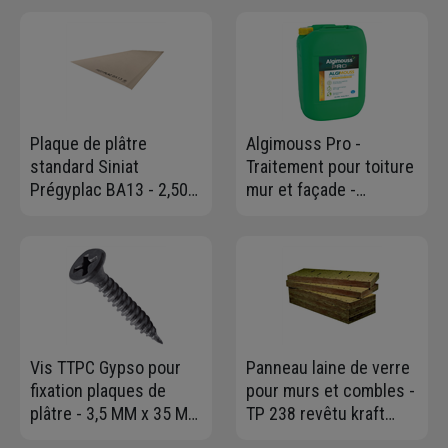
rouleaux doublés de
ép. 13,0 MM
8,00 M x 0,60 M - ép. 45
MM
Plaque de plâtre
Algimouss Pro -
standard Siniat
Traitement pour toiture
Prégyplac BA13 - 2,50
mur et façade -
M x 1,20 M - ép. 12,5
antimousse-
MM
antiverdissure - prêt à
l'emploi - Bidon de 30
litres
Vis TTPC Gypso pour
Panneau laine de verre
fixation plaques de
pour murs et combles -
plâtre - 3,5 MM x 35 MM
TP 238 revêtu kraft
- boîte de 1000
Knauf - R=3,75 m².K/W -