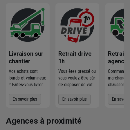
Livraison sur
Retrait drive
Retrait
chantier
1h
agence
Vos achats sont
Vous êtes pressé ou
Commandez
lourds et volumineux
vous voulez être sûr
marchandise
? Faites-vous livrer
de disposer de votre
chausson.fr
où et quand vous
marchandise ?
la retirer
voulez
! L'agence
Commandez
gratuiteme
En savoir plus
En savoir plus
En savoir 
Chausson qui
directement les
l'agence 
effectue la livraison
produits disponibles
à proximit
vous contacte pour
dans votre agence
chez vous. 
Agences à proximité
fixer le
meilleur
sur chausson.fr.
470 agence