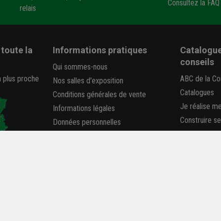
Consultez la FAQ
relais
toute la
Informations pratiques
Catalogue
conseils
Qui sommes-nous
a plus proche
ABC de la Co
Nos salles d'exposition
Catalogues
Conditions générales de vente
Je réalise m
Informations légales
Construire s
Données personnelles
Déclaration 
FAQ
-
Plan du site
Rapport RSE
Carrière et Recrutement
La REP PMC
Accessibilité : partiellement
conforme