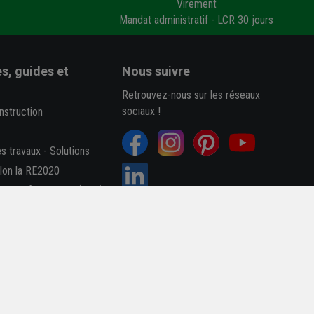
Virement
Mandat administratif - LCR 30 jours
s, guides et
Nous suivre
Retrouvez-nous sur les réseaux
sociaux !
nstruction
es travaux
-
Solutions
elon la RE2020
des performances (Dop)
B
4,7/5