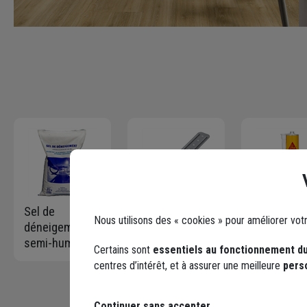
Sel de
Suspente
Mastic coll
Nous utilisons des « cookies » pour améliorer vot
déneigement
universelle
Sika Sikafl
semi-humide
Gypso acier
High Tack
Certains sont
essentiels au fonctionnement du
préventif ou
galvanisé -
cartouche 
centres d’intérêt, et à assurer une meilleure
pers
curatif -
fourrure F45 et
ml blanc
Quadrimex
F47 longueur
Sels - Sac de
17,0 CM - boîte
Continuer sans accepter