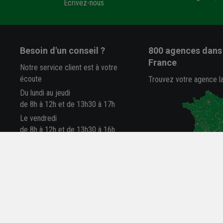
Écrivez-nous
Besoin d'un conseil ?
800 agences
dans 
France
Notre service client est à votre
écoute
Trouvez votre agence l
Du lundi au jeudi
de 8h à 12h et de 13h30 à 17h
Le vendredi
de 8h à 12h et de 13h30 à 16h
05 63 78 33 33