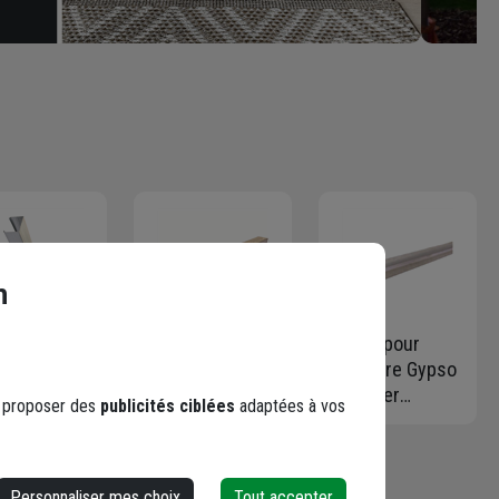
n
tant
Rail en acier
Lisse pour
sature
galvanisé
fourrure Gypso
llique
Gypso forme U
en acier
s proposer des
publicités ciblées
adaptées à vos
so 48/35
- Largeur 48,0
galvanisé - 28,0
 cloison et
MM x Hauteur
MM x 20,0 MM
re-cloison
28 MM -
x 16,0 MM -
ng. 2,50 M
Longueur 3,00
Long. 3,00 M
Personnaliser mes choix
Tout accepter