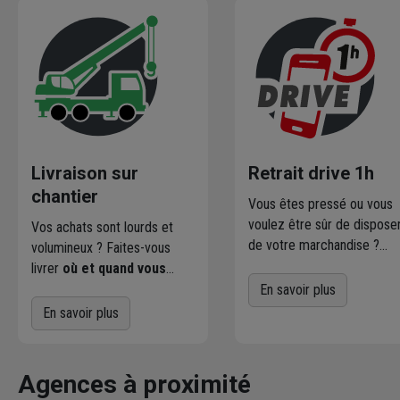
Livraison sur
Retrait drive 1h
chantier
Vous êtes pressé ou vous
voulez être sûr de dispose
Vos achats sont lourds et
de votre marchandise ?
volumineux ? Faites-vous
Commandez directement l
livrer
où et quand vous
produits disponibles dans
voulez
! L'agence Chausson
En savoir plus
votre agence sur
qui effectue la livraison vous
En savoir plus
chausson.fr. Venez les retir
contacte pour fixer le
une heure plus tard.
meilleur créneau
de
livraison. Bonus : Nous livrons
Agences à proximité
jusqu'au 7ème étage.