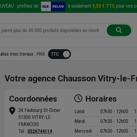
UVEAU :
profitez de
à seulement
5,50 € TTC
pour vos co
éalise mes travaux
PRIX
Votre agence Chausson Vitry-le-F
Coordonnées
Horaires
24 Faubourg St-Dizier
Lundi
07h30 - 12h00
1
51300 VITRY-LE-
Mardi
07h30 - 12h00
1
t
FRANCOIS
Mercredi
07h30 - 12h00
1
Tél :
0326744114