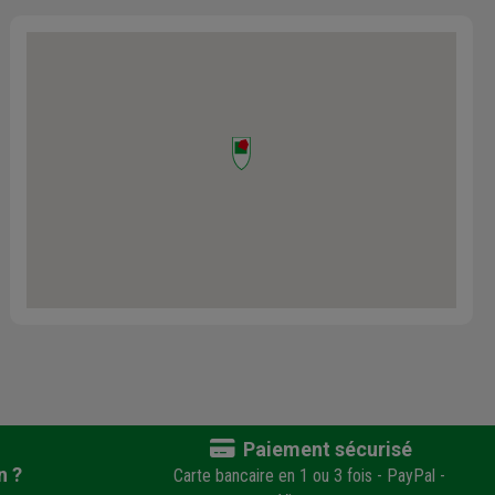
diquons
ur faire
e.
Paiement sécurisé
n ?
Carte bancaire en 1 ou 3 fois - PayPal -