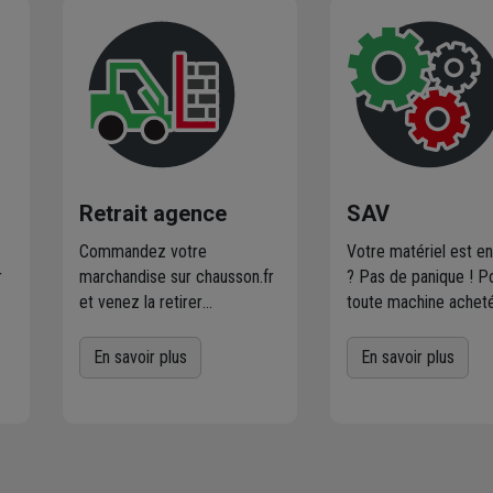
Retrait agence
SAV
Commandez votre
Votre matériel est e
r
marchandise sur chausson.fr
? Pas de panique ! P
et venez la retirer
toute machine achet
es
gratuitement dans
le réseau Chausson e
l'agence Chausson à
la réparation ne rent
En savoir plus
En savoir plus
proximité
de chez vous.
dans le cadre d’une g
er
Plus de 470 agences
fabriquant : Chausson
Chausson sont à votre
s’occupe de tout. Vo
service.
apportez votre matér
défectueux dans vot