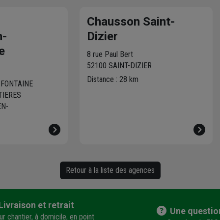
agence. Nous vous in
la marche à suivre po
Chausson Saint-
réparer votre machin
n-
Dizier
e
8 rue Paul Bert
52100 SAINT-DIZIER
Distance : 28 km
 FONTAINE
TIERES
EN-
Retour à la liste des agences
Livraison et retrait
Une questio
r chantier, à domicile, en point