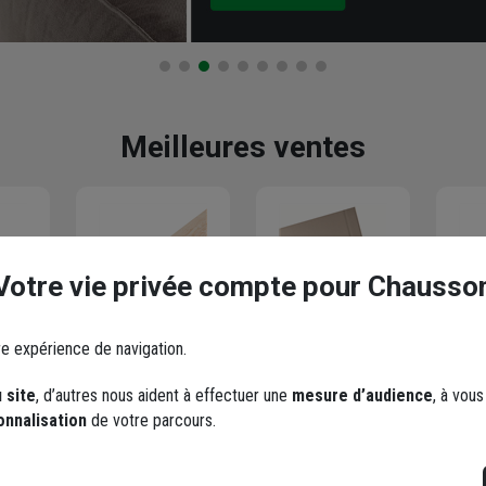
Meilleures ventes
Votre vie privée compte pour Chausso
e
Bastaing en
Plaque de
Mon
re expérience de navigation.
ex
sapin traité
plâtre Knauf
d'os
classe 2 - bois
Standard KS
méta
 site
, d’autres nous aident à effectuer une
mesure d’audience
, à vou
300
de charpente -
BA13 - 2,50 M x
Gyp
onnalisation
de votre parcours.
150 MM x 75
1,20 M - ép.
pour
MM - longueur
12,5 MM
cont
3,50 M
- lo