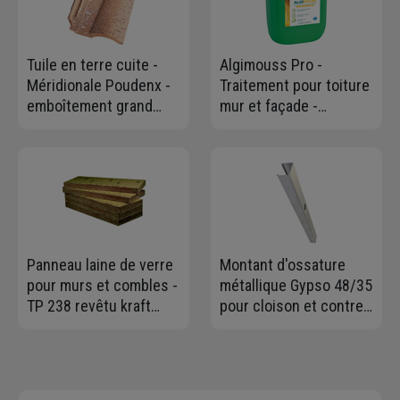
Tuile en terre cuite -
Algimouss Pro -
Méridionale Poudenx -
Traitement pour toiture
emboîtement grand
mur et façade -
moule fortement
antimousse-
galbée - Pastel
antiverdissure - prêt à
l'emploi - Bidon de 30
litres
Panneau laine de verre
Montant d'ossature
pour murs et combles -
métallique Gypso 48/35
TP 238 revêtu kraft
pour cloison et contre-
Knauf - R=3,15 m².K/W -
cloison - long. 2,60 M
1,35 M x 0,60 M -
ép.100 MM