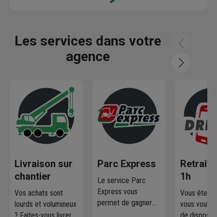
Loading...
Les services dans votre
agence
Livraison sur
Parc Express
Retrait 
chantier
1h
Le service Parc
Express vous
Vos achats sont
Vous êtes p
permet de gagner
lourds et volumineux
vous voulez
en rapidité et
? Faites-vous livrer
de disposer