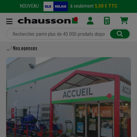
NOUVEAU :
à seulement
5,50 € TTC
Nos agences
Précédent
Suivant