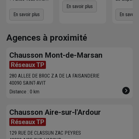
simplicité. Profitez
où et quand vous
marchandis
En savoir plus
d'un service
voulez
! L'agence
Commande
En savoir plus
En savoir 
directement sur le
Chausson qui
directement
parc par nos
effectue la livraison
produits dis
magasiniers pour
vous contacte pour
dans votre 
Agences à proximité
vos achats courants.
fixer le
meilleur
sur chausson
créneau
de
Venez les re
Chausson Mont-de-Marsan
livraison. Bonus :
heure plus t
Nous livrons jusqu'au
Réseaux TP
7ème étage.
280 ALLEE DE BROC Z.A DE LA FAISANDERIE
40090 SAINT-AVIT
Distance : 0 km
Chausson Aire-sur-l'Ardour
Réseaux TP
129 RUE DE CLASSUN ZAC PEYRES