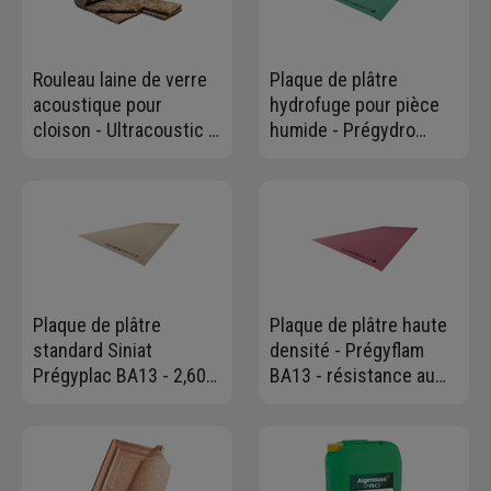
Rouleau laine de verre
Plaque de plâtre
acoustique pour
hydrofuge pour pièce
cloison - Ultracoustic -
humide - Prégydro
R=1,20 m².K/W - 2
BA13 - 2,60 M x 1,20 M -
rouleaux doublés de
ép. 13,0 MM
8,00 M x 0,60 M - ép. 45
MM
Plaque de plâtre
Plaque de plâtre haute
standard Siniat
densité - Prégyflam
Prégyplac BA13 - 2,60
BA13 - résistance au
M x 1,20 M - ép. 12,5
feu A2-s1,d0 - 2,50 M x
MM
1,20 M - ép. 12,50 MM