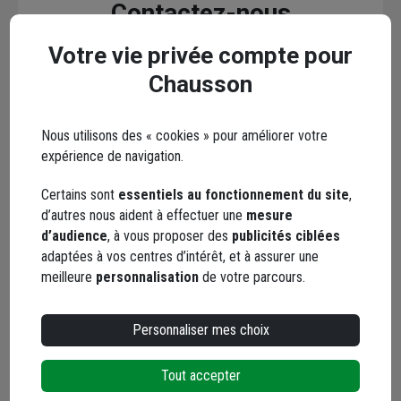
Contactez-nous
Votre vie privée compte pour
Votre email* :
Chausson
Votre message* :
Nous utilisons des « cookies » pour améliorer votre
expérience de navigation.
Certains sont
essentiels au fonctionnement du site
,
d’autres nous aident à effectuer une
mesure
d’audience
, à vous proposer des
publicités ciblées
Envoyer
adaptées à vos centres d’intérêt, et à assurer une
meilleure
personnalisation
de votre parcours.
Les réseaux sociaux
Personnaliser mes choix
Tout accepter