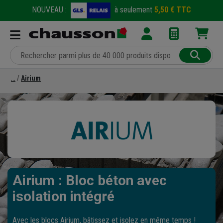
NOUVEAU :
à seulement
5,50 € TTC
Airium
Airium : Bloc béton avec
isolation intégré
Avec les blocs Airium, bâtissez et isolez en même temps !