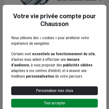
épaisseur cordon 10 mm
Code : 626717-1
Votre vie privée compte pour
133,90 €
Chausson
Choisir une agence pour vérifier le stock
Trouver du stock en agence
Livraison disponible selon stock agence
Nous utilisons des « cookies » pour améliorer votre
expérience de navigation.
Certains sont
essentiels au fonctionnement du site
,
d’autres nous aident à effectuer une
mesure
d’audience
, à vous proposer des
publicités ciblées
adaptées à vos centres d’intérêt, et à assurer une
Bloc béton Airium R1 -
meilleure
personnalisation
de votre parcours.
résistance B50 - 500 x
200 x 200 mm - R = 1,10
Personnaliser mes choix
m².k/w
Code : 624877-1
4,74 €
Tout accepter
dont
0,01 €
éco-contribution