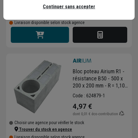
Continuer sans accepter
Choisir une agence pour vérifier le stock
Trouver du stock en agence
Livraison disponible selon stock agence
Bloc poteau Airium R1 -
résistance B50 - 500 x
200 x 200 mm - R = 1,10
m².k/w
Code : 624879-1
4,97 €
dont
0,01 €
éco-contribution
Choisir une agence pour vérifier le stock
Trouver du stock en agence
Livraison disponible selon stock agence