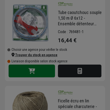
Nous vous proposons des sacs et rouleaux
sous vide pour en finir avec le gaspillage
Tube caoutchouc souple
alimentaire et prolonger la durée de vie des
1,50 m Ø 6x12 -
aliments, des contenants de qualité et du film
Ensemble détenteur
alimentaire pour conserver vos aliments au
butane tétine et clé de
Code : 769481-1
congélateur ou au réfrigérateur, ainsi que des
serrage
bassines, poëles, couteaux et autres
16,44 €
ustensiles pour cuisiner.
Choisir une agence pour vérifier le stock
Trouver du stock en agence
Livraison disponible selon stock agence
Ficelle écru en lin
spéciale charcuterie -