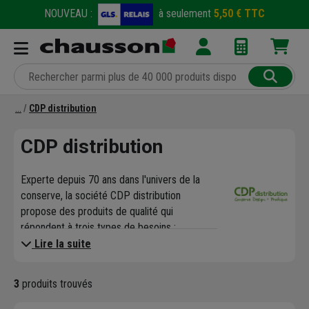
NOUVEAU :
à seulement
5,50 € TTC
CDP distribution
CDP distribution
Experte depuis 70 ans dans l'univers de la
conserve, la société CDP distribution
propose des produits de qualité qui
répondent à trois types de besoins :
conserver, cuisiner, transformer. Spécialiste
Lire la suite
de la conserve en France et distributeur n°1
des bocaux Le Parfait, CDP distribution
3
produits trouvés
propose des gammes complètes pour la
stérilisation, la mise sous vide et la cuisson.