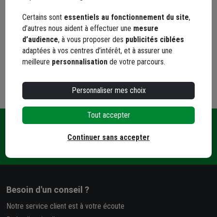
Choisir une agence pour vérifier le stock
Certains sont
essentiels au fonctionnement du site
,
Trouver du stock en agence
d’autres nous aident à effectuer une
mesure
Livraison disponible selon stock agence
d’audience
, à vous proposer des
publicités ciblées
adaptées à vos centres d’intérêt, et à assurer une
meilleure
personnalisation
de votre parcours.
Personnaliser mes choix
Tout accepter
Une
Livraison
Paiement
Continuer sans accepter
Contact
question
et retrait
sécurisé
?
Besoin d'un conseil ?
Notre service client est à votre écoute