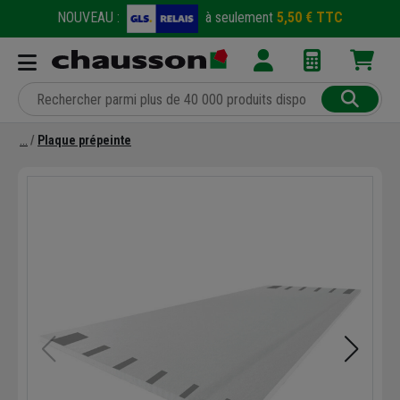
NOUVEAU :
à seulement
5,50 € TTC
Plaque prépeinte