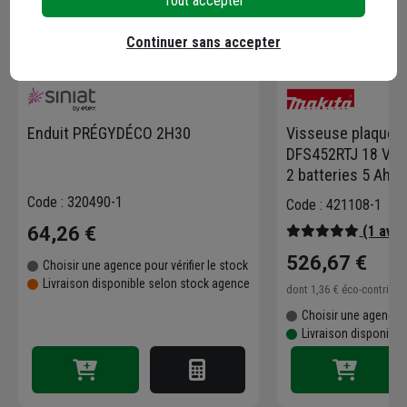
Tout accepter
Continuer sans accepter
Enduit PRÉGYDÉCO 2H30
Visseuse plaque d
DFS452RTJ 18 V 4
2 batteries 5 Ah e
Code : 320490-1
Code : 421108-1
64,26 €
(1 avis
526,67 €
Choisir une agence pour vérifier le stock
Livraison disponible selon stock agence
dont
1,36 €
éco-contribu
Choisir une agence p
Livraison disponible