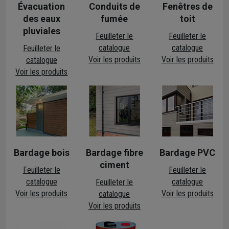
Évacuation
Conduits de
Fenêtres de
des eaux
fumée
toit
pluviales
Feuilleter le
Feuilleter le
catalogue
catalogue
Feuilleter le
Voir les produits
Voir les produits
catalogue
Voir les produits
Bardage bois
Bardage fibre
Bardage PVC
ciment
Feuilleter le
Feuilleter le
catalogue
catalogue
Feuilleter le
Voir les produits
Voir les produits
catalogue
Voir les produits