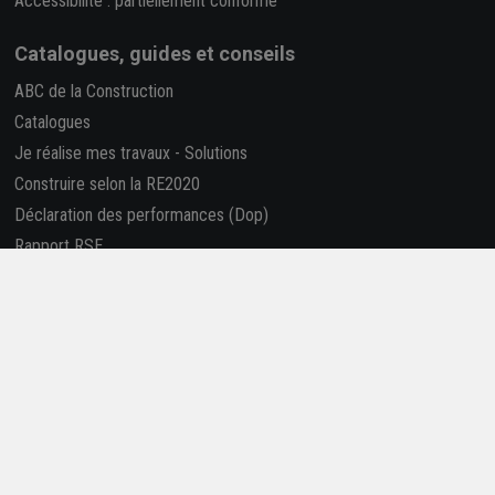
Accessibilité : partiellement conforme
Catalogues, guides et conseils
ABC de la Construction
Catalogues
Je réalise mes travaux
-
Solutions
Construire selon la RE2020
Déclaration des performances (Dop)
Rapport RSE
La REP PMCB
Nous suivre
Retrouvez-nous sur les réseaux sociaux !