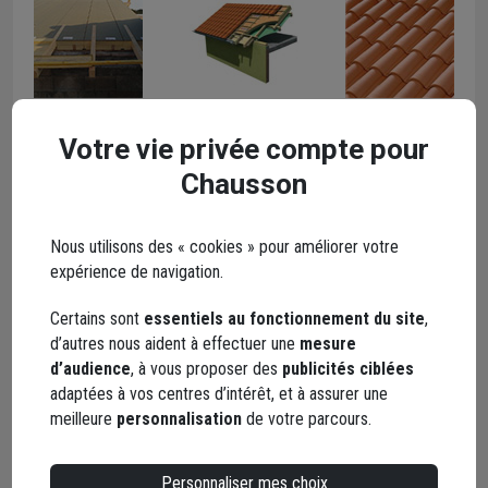
Panneaux de
Isolation des
Tuiles et
Votre vie privée compte pour
toiture
toitures par
accessoires
Chausson
isolants
l'extérieur
Feuilleter le
catalogue
Feuilleter le
Feuilleter le
Voir les produits
Nous utilisons des « cookies » pour améliorer votre
catalogue
catalogue
expérience de navigation.
Certains sont
essentiels au fonctionnement du site
,
d’autres nous aident à effectuer une
mesure
d’audience
, à vous proposer des
publicités ciblées
adaptées à vos centres d’intérêt, et à assurer une
Ventilation
Ardoises et
Système
meilleure
personnalisation
de votre parcours.
habitat
accessoires
sous-toiture
Feuilleter le
Feuilleter le
Feuilleter le
Personnaliser mes choix