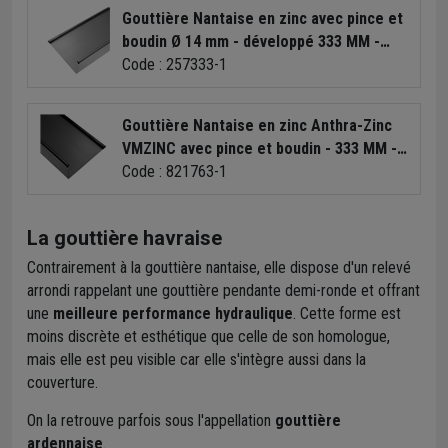
Gouttière Nantaise en zinc avec pince et
boudin Ø 14 mm - développé 333 MM -
longueur 4 M
Code : 257333-1
Gouttière Nantaise en zinc Anthra-Zinc
VMZINC avec pince et boudin - 333 MM -
ép. 0,65 MM - H. 80 MM - 4 M
Code : 821763-1
La gouttière havraise
Contrairement à la gouttière nantaise, elle dispose d'un relevé
arrondi rappelant une gouttière pendante demi-ronde et offrant
une
meilleure performance hydraulique
. Cette forme est
moins discrète et esthétique que celle de son homologue,
mais elle est peu visible car elle s'intègre aussi dans la
couverture.
On la retrouve parfois sous l'appellation
gouttière
ardennaise
.