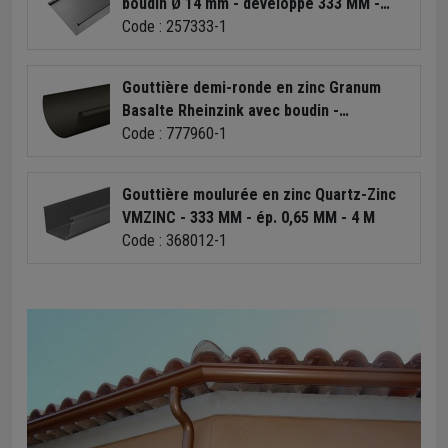
boudin Ø 14 mm - développé 333 MM -
longueur 4 M
Code : 257333-1
Gouttière demi-ronde en zinc Granum
Basalte Rheinzink avec boudin -
développé 250 MM - ép.0.65 MM - 4,00 M
Code : 777960-1
Gouttière moulurée en zinc Quartz-Zinc
VMZINC - 333 MM - ép. 0,65 MM - 4 M
Code : 368012-1