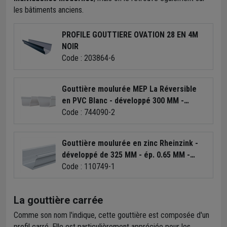
les bâtiments anciens.
PROFILE GOUTTIERE OVATION 28 EN 4M
NOIR
Code : 203864-6
Gouttière moulurée MEP La Réversible
en PVC Blanc - développé 300 MM -
longueur 4 M
Code : 744090-2
Gouttière moulurée en zinc Rheinzink -
développé de 325 MM - ép. 0.65 MM -
longueur 4 M
Code : 110749-1
La gouttière carrée
Comme son nom l'indique, cette gouttière est composée d'un
profil carré. Elle est particulièrement appréciée pour les