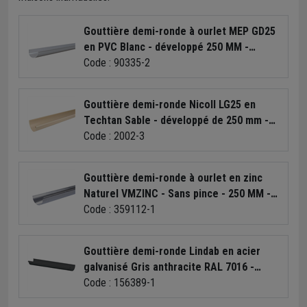
Gouttière demi-ronde à ourlet MEP GD25
en PVC Blanc - développé 250 MM -
longueur 4 M
Code : 90335-2
Gouttière demi-ronde Nicoll LG25 en
Techtan Sable - développé de 250 mm -
longueur 4 M
Code : 2002-3
Gouttière demi-ronde à ourlet en zinc
Naturel VMZINC - Sans pince - 250 MM -
ép. 0.65 MM - 4,00 M
Code : 359112-1
Gouttière demi-ronde Lindab en acier
galvanisé Gris anthracite RAL 7016 -
développé 333 MM - longueur 4 M
Code : 156389-1