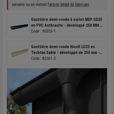
suivante ou en visitant
l'article dédié du fabricant
.
Gouttière demi-ronde à ourlet MEP GD25
en PVC Anthracite - développé 250 MM -
longueur 4 M
Code : 90335-1
Gouttière demi-ronde Nicoll LG25 en
Techtan Sable - développé de 250 mm -
longueur 2 M
Code : 82561-2