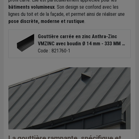
bâtiments volumineux
. Son design se confond avec les
lignes du toit et de la façade, et permet ainsi de réaliser une
pose discrète, moderne et rustique
.
Gouttière carrée en zinc Anthra-Zinc
VMZINC avec boudin Ø 14 mm - 333 MM -
ép. 0,65 MM - 4 M
Code : 821760-1
La gouttière rampante, spécifique et