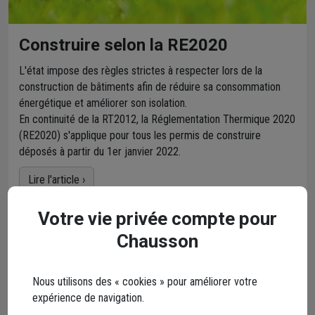
Construire selon la RE2020
L'état impose des règles strictes à respecter lors de la
construction de bâtiments afin de réduire sa consommation
énergétique et améliorer son isolation.
En continuité de la RT2012, la Réglementation Thermique 2020
(RE2020) s'applique pour tous les permis de construire
déposés à partir du 1er janvier 2022.
Lire l'article ›
Votre vie privée compte pour
Chausson
Nous utilisons des « cookies » pour améliorer votre
expérience de navigation.