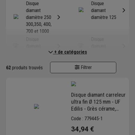
Disque
Disque
diamant
diamant
diamètre 250
diamètre 125
300,350, 400,
700 et 1000
Disque
Disque
diamant
diamant
+ de catégories
diamètre 150
diamètre 180
Disque
Disque
Filtrer
62
produits trouvés
diamant
diamant
diamètre 200
diamètre 230
Disque diamant carreleur
ultra fin Ø 125 mm - UF
Edilis - Grès cérame,
céramique, faïence et
Code : 779445-1
carrelage - Alésage
34,94 €
22,23 mm