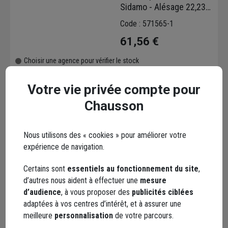
Sidamo - Alésage 22,23
mm - Pour béton armé,
Code : 571565-1
parpaing et pavé
61,56 €
Choisir une agence pour vérifier le stock
Trouver du stock en agence
Livraison disponible selon stock agence
Votre vie privée compte pour
Chausson
Nous utilisons des « cookies » pour améliorer votre
expérience de navigation.
Disque diamant pour
Certains sont
essentiels au fonctionnement du site
,
béton ⌀ 230,0 mm -
d’autres nous aident à effectuer une
mesure
Extreme Beton Silencio -
d’audience
, à vous proposer des
publicités ciblées
Alésage 22,23 mm - 16
adaptées à vos centres d’intérêt, et à assurer une
Code : 458703-1
segments
meilleure
personnalisation
de votre parcours.
275,05 €