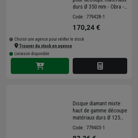
durs Ø 350 mm - Obra -
24 segments - Alésage
Code : 779428-1
25,4 mm
170,24 €
Choisir une agence pour vérifier le stock
Trouver du stock en agence
Livraison disponible
Disque diamant mixte
haut de gamme découpe
matériaux durs Ø 125
mm Obra - 10 segments
Code : 779403-1
- Alésage 22,23 mm