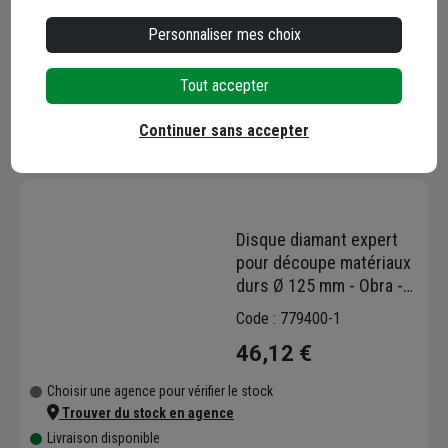
Choisir une agence pour vérifier le stock
Personnaliser mes choix
Trouver du stock en agence
Livraison disponible selon stock agence
Tout accepter
Continuer sans accepter
Disque diamant expert
pour découpe matériaux
durs Ø 125 mm - Obra -
10 segments - Alésage
Code : 779400-1
22,23 mm
46,12 €
Choisir une agence pour vérifier le stock
Trouver du stock en agence
Livraison disponible