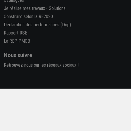
Catalogues
Je réalise mes travaux
-
Solutions
Construire selon la RE2020
Déclaration des performances (Dop)
Rapport RSE
La REP PMCB
Nous suivre
Retrouvez-nous sur les réseaux sociaux !
4,7/5