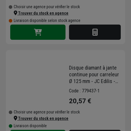
Choisir une agence pour vérifier le stock
Trouver du stock en agence
Livraison disponible selon stock agence
Disque diamant à jante
continue pour carreleur
Ø 125 mm - JC Edilis -
Céramique, faïence et
Code : 779437-1
carrelage - Alésage
20,57 €
22,23 mm
Choisir une agence pour vérifier le stock
Trouver du stock en agence
Livraison disponible