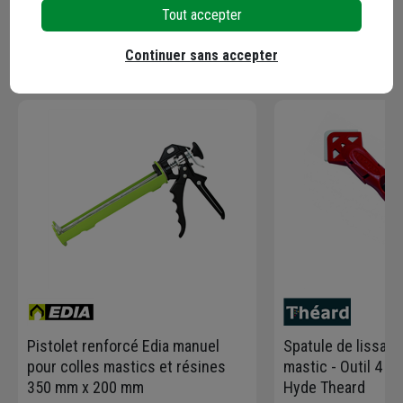
Tout accepter
En complément
Continuer sans accepter
Pistolet renforcé Edia manuel
Spatule de lissage
pour colles mastics et résines
mastic - Outil 4 en
350 mm x 200 mm
Hyde Theard