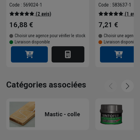
Code : 569024-1
Code : 583637-1
(2 avis)
(1 avis
16,88 €
7,21 €
Choisir une agence pour vérifier le stock
Choisir une agence p
Livraison disponible
Livraison disponibl
Catégories associées
Mastic - colle
p