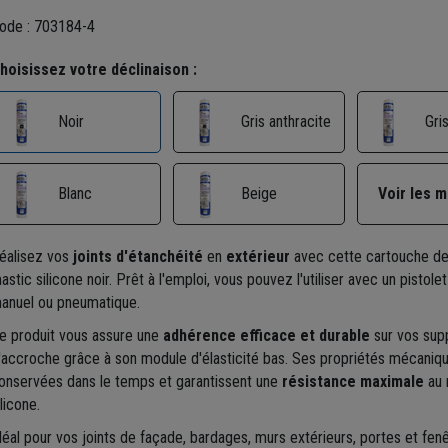
ode : 703184-4
hoisissez votre déclinaison :
Gris anthracite
Gri
Noir
Blanc
Beige
Voir les 
éalisez vos
joints d'étanchéité
en
extérieur
avec cette cartouche de
astic silicone noir. Prêt à l'emploi, vous pouvez l'utiliser avec un pistolet
anuel ou pneumatique.
e produit vous assure une
adhérence efficace et durable
sur vos sup
'accroche grâce à son module d'élasticité bas. Ses propriétés mécaniq
onservées dans le temps et garantissent une
résistance maximale
au 
ilicone.
déal pour vos joints de façade, bardages, murs extérieurs, portes et fenêt