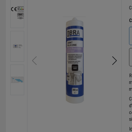
C
C
R
m
m
C
d
c
s
I