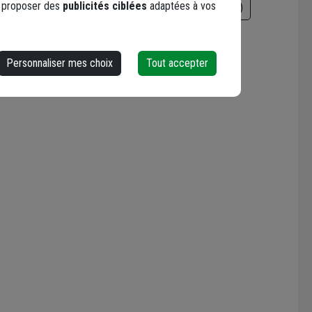
s proposer des
publicités ciblées
adaptées à vos
erformance)
FDS (Fiche Données de Sécurité)
Personnaliser mes choix
Tout accepter