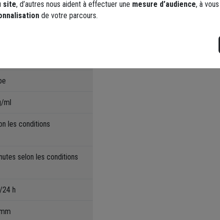
 site
, d’autres nous aident à effectuer une
mesure d’audience
, à vou
DOP (Declaration of P
onnalisation
de votre parcours.
pe
g/ml
on les conditions
nutes selon les conditions
/24 h
0 mm