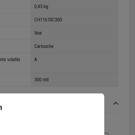
0,43 kg
CH11670C300
Noir
Cartouche
ts volatils
A
300 mlt
n
ristiques générales