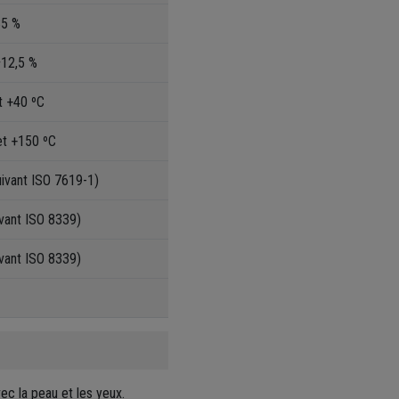
85 %
±12,5 %
t +40 ºC
et +150 ºC
uivant ISO 7619-1)
vant ISO 8339)
vant ISO 8339)
vec la peau et les yeux.