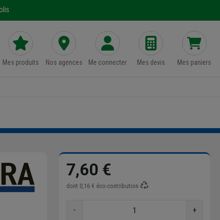
lis
Mes produits
Nos agences
Me connecter
Mes devis
Mes paniers
7,60 €
dont
0,16 €
éco-contribution
-
+