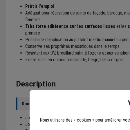
Prêt à l'emploi
Adéquat pour réalisation de joints de façade, bardage, mur
fenêtres
Très forte adhérence sur les surfaces lisses
et les
s
primaire
Possibilité d'application au pistolet mastic manuel ou pn
Conserve ses propriétés mécaniques dans le temps
Résistant aux UV, brouillard salin, à l'ozone et aux varia
Existe aussi en coloris translucide, beige, blanc et gris
Description
Domaines d'utilisation
:
Joints de menuiseries extérieures, panneaux de façade.
Nous utilisons des « cookies » pour améliorer vot
Joints de préfabrication lourde et maçonnerie traditionnell