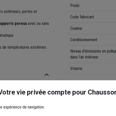
Poids
s extérieurs, portes et
Code fabricant
upports poreux
avec ou sans
Couleur
eumatique
Conditionnement
tions de températures extrêmes
Niveau d'émissions en polluan
dans l'air intérieur
Volume
Documents
Votre vie privée compte pour Chausso
Fiche produit - Caracté
re expérience de navigation.
e.