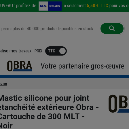
UVEAU :
profitez de
à seulement
5,50 € TTC
pour vos co
éalise mes travaux
PRIX
Votre partenaire gros-œuvre
cone
Mastic silicone pour joint
étanchéité extérieure Obra -
Cartouche de 300 MLT -
Noir