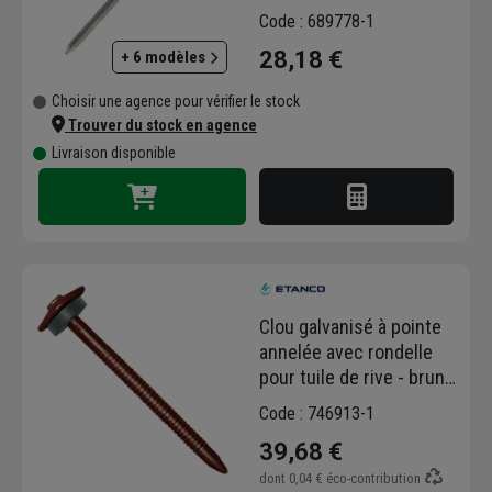
total 2.3x50mm boîte de
Code : 689778-1
1kg
28,18 €
+ 6 modèles
Choisir une agence pour vérifier le stock
Trouver du stock en agence
Livraison disponible
Clou galvanisé à pointe
annelée avec rondelle
pour tuile de rive - brun
chocolat RAL 8017 -
Code : 746913-1
3,7x65mm - seau de 100
39,68 €
dont
0,04 €
éco-contribution