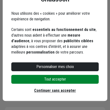
Nous utilisons des « cookies » pour améliorer votre
expérience de navigation.
Certains sont
essentiels au fonctionnement du site
,
Pointe tête plate annelée
d’autres nous aident à effectuer une
mesure
inox A2 pot de 1 kg
d’audience
, à vous proposer des
publicités ciblées
2.3x45 (590 pointes
adaptées à vos centres d’intérêt, et à assurer une
environ)
meilleure
personnalisation
de votre parcours.
Code : 815256-1
28,18 €
Personnaliser mes choix
Choisir une agence pour vérifier le stock
Trouver du stock en agence
Tout accepter
Livraison disponible
Continuer sans accepter