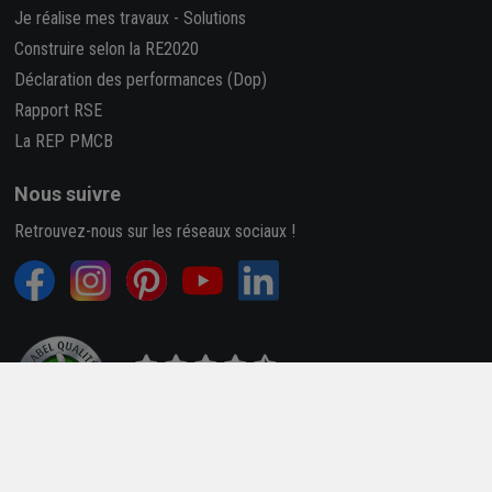
Je réalise mes travaux
-
Solutions
Construire selon la RE2020
Déclaration des performances (Dop)
Rapport RSE
La REP PMCB
Nous suivre
Retrouvez-nous sur les réseaux sociaux !
4,7/5