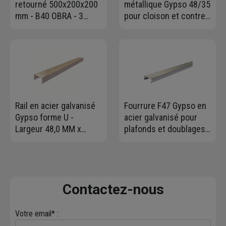
retourné 500x200x200
métallique Gypso 48/35
mm - B40 OBRA - 3
pour cloison et contre-
parois, 8 trous
cloison - long. 2,50 M
Rail en acier galvanisé
Fourrure F47 Gypso en
Gypso forme U -
acier galvanisé pour
Largeur 48,0 MM x
plafonds et doublages -
Hauteur 28 MM -
47x17,5 mm - Longueur
Longueur 3,00 M
5,30 M
Contactez-nous
Votre email* :