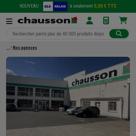
NOUVEAU :
à seulement
5,50 € TTC
Nos agences
Précédent
Suivant