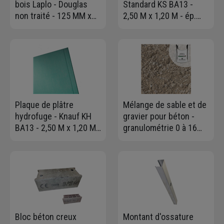
bois Laplo - Douglas
Standard KS BA13 -
non traité - 125 MM x
2,50 M x 1,20 M - ép.
26,00 MM - 4,00 M
12,5 MM
Plaque de plâtre
Mélange de sable et de
hydrofuge - Knauf KH
gravier pour béton -
BA13 - 2,50 M x 1,20 M -
granulométrie 0 à 16
ép. 12,5 MM
mm - Big bag de 1,00 m³
- 1,5 T max
Bloc béton creux
Montant d'ossature