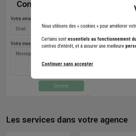
doublés de
- 1,35 M x 
Contactez-nous
8,00 M x 0,60 M
M - ép.10
- ép. 45 MM
Votre email* :
Nous utilisons des « cookies » pour améliorer vot
Certains sont
essentiels au fonctionnement du
Votre message* :
centres d’intérêt, et à assurer une meilleure
pers
Facebook
Continuer sans accepter
Envoyer
Les services dans votre agence