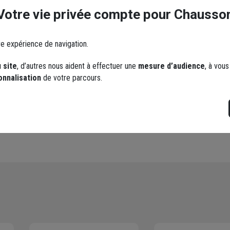
0,60
M - ép.300 MM
Les réseaux sociaux
Votre vie privée compte pour Chausso
0 MM
re expérience de navigation.
 site
, d’autres nous aident à effectuer une
mesure d’audience
, à vou
onnalisation
de votre parcours.
YouTube
Instagram