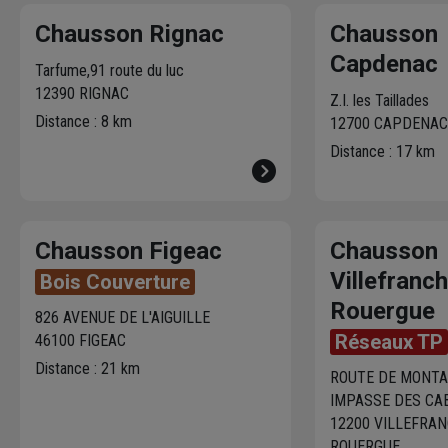
Chausson Rignac
Chausson
Capdenac
Tarfume,91 route du luc
12390 RIGNAC
Z.I. les Taillades
Distance : 8 km
12700 CAPDENAC
Distance : 17 km
Chausson Figeac
Chausson
Villefranc
Bois Couverture
Rouergue
826 AVENUE DE L'AIGUILLE
Réseaux TP
46100 FIGEAC
Distance : 21 km
ROUTE DE MONTA
IMPASSE DES CA
12200 VILLEFRAN
ROUERGUE