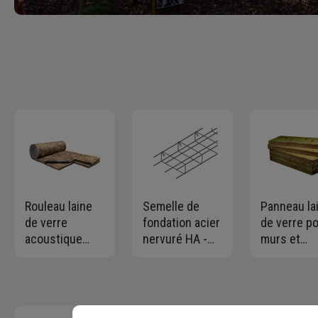
Rouleau laine
Semelle de
Panneau la
de verre
fondation acier
de verre p
acoustique
nervuré HA -
murs et
pour cloison -
15 x 35 CM - 6
combles - 
Ultracoustic -
fils 8 MM -
238 revêtu
R=1,20 m².K/W
Cadre de 30 cm
kraft Knauf
- 2 rouleaux
R=3,15 m².