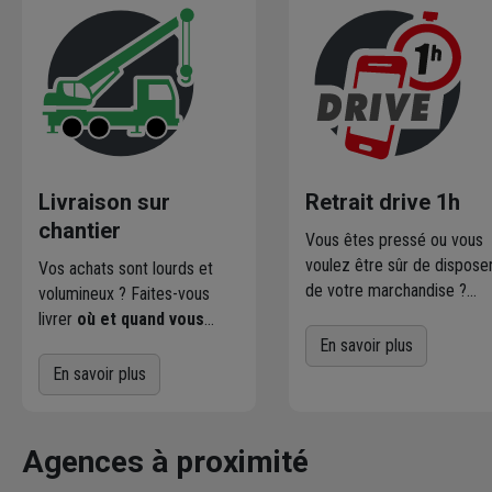
Livraison sur
Retrait drive 1h
chantier
Vous êtes pressé ou vous
voulez être sûr de dispose
Vos achats sont lourds et
de votre marchandise ?
volumineux ? Faites-vous
Commandez directement l
livrer
où et quand vous
produits disponibles dans
voulez
! L'agence Chausson
En savoir plus
votre agence sur
qui effectue la livraison vous
En savoir plus
chausson.fr. Venez les retir
contacte pour fixer le
une heure plus tard.
meilleur créneau
de
livraison. Bonus : Nous livrons
Agences à proximité
jusqu'au 7ème étage.