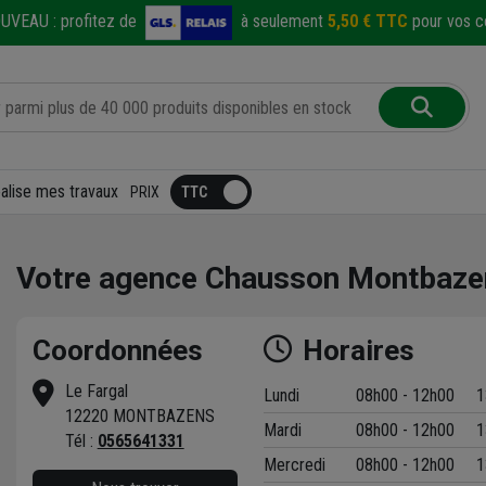
UVEAU :
profitez de
à seulement
5,50 € TTC
pour vos co
éalise mes travaux
PRIX
Votre agence Chausson Montbaze
Coordonnées
Horaires
Le Fargal
Lundi
08h00 - 12h00
1
12220 MONTBAZENS
Mardi
08h00 - 12h00
1
t
Tél :
0565641331
Mercredi
08h00 - 12h00
1