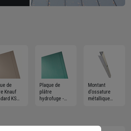
que de
Plaque de
Montant
re Knauf
plâtre
d'ossature
ndard KS
hydrofuge -
métallique
 M x
Knauf KH BA13
Gypso 48/35
 M - ép.
- 2,50 M x 1,20
pour cloison et
5 MM
M - ép. 12,5
contre-cloison
MM
- long. 2,50 M