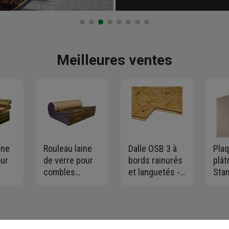
Meilleures ventes
ine
Rouleau laine
Dalle OSB 3 à
Pla
our
de verre pour
bords rainurés
plât
combles
et languetés -
Sta
TP
perdus - TI 212
Swiss Krono -
BA13 - 2,50
revêtu kraft -
2500,0 MM x
1,20
 -
R=7,50 m².K/W
675 MM - ép.
12,
K/W
- 3,00 M x 1,20
18,00 MM