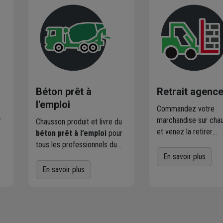
Béton prêt à
Retrait agenc
l'emploi
Commandez votre
r
marchandise sur chau
Chausson produit et livre du
et venez la retirer
béton prêt à l’emploi
pour
es
gratuitement dans
tous les professionnels du
l'agence Chausson
BTP et les particuliers.
En savoir plus
proximité
de chez v
Notre centrale vous propose
En savoir plus
er
Plus de 470 agences
une large gamme de béton
Chausson sont à votr
et de
chapes fluides
:
service.
béton décoratif, bétons
désactivés, bétons colorés