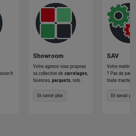
e
Showroom
SAV
Votre agence vous propose
Votre matériel
sson.fr
sa collection de
carrelages
,
? Pas de paniq
faïences,
parquets
, sols
toute machine 
stratifiés et vinyles, avec des
le réseau Chau
 à
lignes contemporaines ou
la réparation n
En savoir plus
En savoir plu
ous.
plus classiques. Découvrez
dans le cadre d
aussi des idées pour
fabriquant : Ch
e
aménager vos extérieurs
s’occupe de to
et les solutions de mise en
apportez votre
œuvre adaptées.
défectueux dan