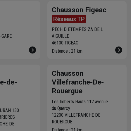
ou bétons drainants. Nous
vous proposerons les
Chausson Figeac
produits les plus adaptés à
Réseaux TP
votre besoin.
Devis gratuit
.
Livraison sur chantier
ou
PECH D ETEMPES ZA DE L
possibilité d’enlever
-GARE
AIGUILLE
directement à la centrale
46100 FIGEAC
pour vos
petits travaux
:
Distance : 21 km
Fabrication à partir de 250
litres.
Chausson
he-de-
Villefranche-De-
Rouergue
Les Imberts Hauts 112 avenue
du Quercy
UBAN 130
12200 VILLEFRANCHE DE
BRIERES
ROUERGUE
CHE-DE-
Distance : 21 km