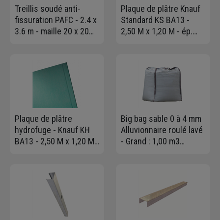
Treillis soudé anti-
Plaque de plâtre Knauf
fissuration PAFC - 2.4 x
Standard KS BA13 -
3.6 m - maille 20 x 20
2,50 M x 1,20 M - ép.
cm - Ø fil 4,5 mm
12,5 MM
Plaque de plâtre
Big bag sable 0 à 4 mm
hydrofuge - Knauf KH
Alluvionnaire roulé lavé
BA13 - 2,50 M x 1,20 M -
- Grand : 1,00 m3
ép. 12,5 MM
charge maxi 1,5T