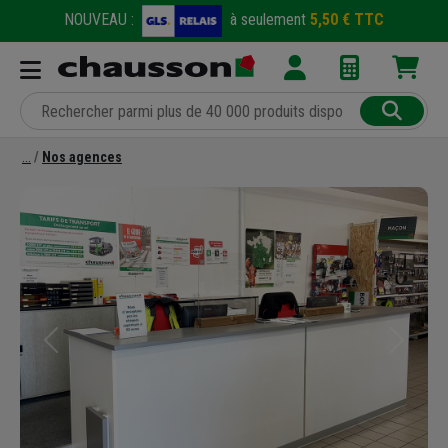
NOUVEAU :
à seulement
5,50 € TTC
Nos agences
Précédent
Suivant