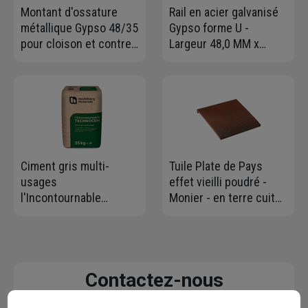
Montant d'ossature
Rail en acier galvanisé
métallique Gypso 48/35
Gypso forme U -
pour cloison et contre-
Largeur 48,0 MM x
cloison - long. 2,50 M
Hauteur 28 MM -
Longueur 3,00 M
Ciment gris multi-
Tuile Plate de Pays
usages
effet vieilli poudré -
l'Incontournable
Monier - en terre cuite
Technocem - CEMII/C-
- Rouge vieilli
M 32,5R CENF - Sac de
35,0 KG
Contactez-nous