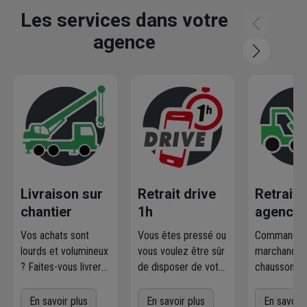
Les services dans votre
agence
Livraison sur
Retrait drive
Retrait
chantier
1h
agence
Vos achats sont
Vous êtes pressé ou
Commandez
lourds et volumineux
vous voulez être sûr
marchandise
? Faites-vous livrer
de disposer de votre
chausson.fr
où et quand vous
marchandise ?
la retirer
voulez
! L'agence
Commandez
gratuiteme
En savoir plus
En savoir plus
En savoir 