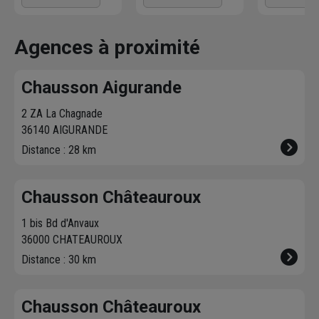
Chausson qui
directement les
l'agence 
effectue la livraison
produits disponibles
à proximit
vous contacte pour
dans votre agence
chez vous. 
Agences à proximité
fixer le
meilleur
sur chausson.fr.
470 agence
créneau
de
Venez les retirer une
Chausson so
Chausson Aigurande
livraison. Bonus :
heure plus tard.
votre servic
Nous livrons jusqu'au
2 ZA La Chagnade
7ème étage.
36140 AIGURANDE
Distance : 28 km
Chausson Châteauroux
1 bis Bd d'Anvaux
36000 CHATEAUROUX
Distance : 30 km
Chausson Châteauroux