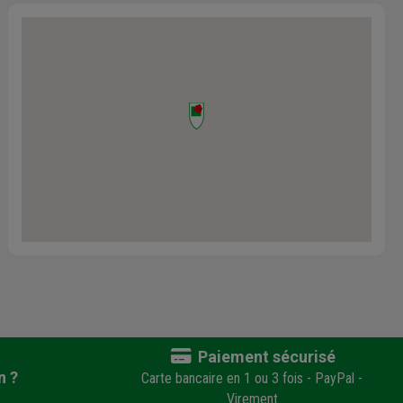
agence. Nous v
la marche à sui
réparer votre 
Paiement sécurisé
n ?
Carte bancaire en 1 ou 3 fois - PayPal -
Virement