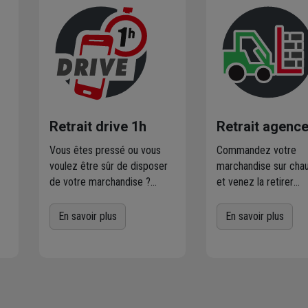
Retrait drive 1h
Retrait agenc
Vous êtes pressé ou vous
Commandez votre
voulez être sûr de disposer
marchandise sur chau
de votre marchandise ?
et venez la retirer
Commandez directement les
gratuitement dans
r
produits disponibles dans
l'agence Chausson
En savoir plus
En savoir plus
votre agence sur
proximité
de chez v
chausson.fr. Venez les retirer
Plus de 470 agences
une heure plus tard.
Chausson sont à votr
service.