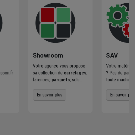
e
Showroom
SAV
Votre agence vous propose
Votre matériel
sson.fr
sa collection de
carrelages
,
? Pas de paniq
faïences,
parquets
, sols
toute machine 
stratifiés et vinyles, avec des
le réseau Chau
 à
lignes contemporaines ou
la réparation n
En savoir plus
En savoir plu
ous.
plus classiques. Découvrez
dans le cadre d
aussi des idées pour
fabriquant : Ch
e
aménager vos extérieurs
s’occupe de to
et les solutions de mise en
apportez votre
œuvre adaptées.
défectueux dan