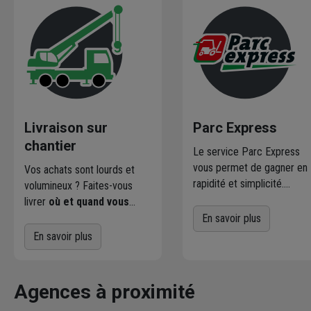
Livraison sur
Parc Express
chantier
Le service Parc Express
vous permet de gagner en
Vos achats sont lourds et
rapidité et simplicité.
volumineux ? Faites-vous
Profitez d'un service
livrer
où et quand vous
directement sur le parc pa
voulez
! L'agence Chausson
En savoir plus
nos magasiniers pour vos
qui effectue la livraison vous
En savoir plus
achats courants.
contacte pour fixer le
meilleur créneau
de
livraison. Bonus : Nous livrons
Agences à proximité
jusqu'au 7ème étage.