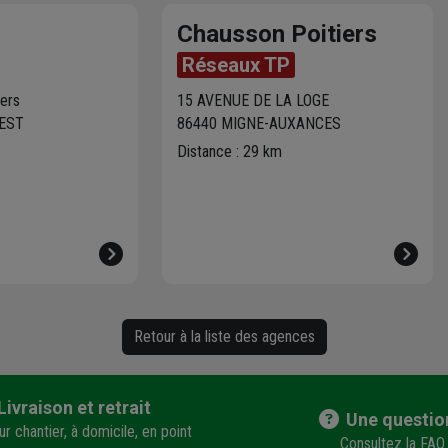
Chausson Poitiers
Réseaux TP
iers
15 AVENUE DE LA LOGE
NEST
86440 MIGNE-AUXANCES
Distance : 29 km
Retour à la liste des agences
Livraison et retrait
Une questio
r chantier, à domicile, en point
Consultez la FAQ