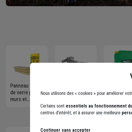
Panneau laine
Appui
Algimouss 
de verre pour
intermédiaire
- Traitemen
Nous utilisons des « cookies » pour améliorer vot
murs et
réglable Siniat
pour toitur
cloisons - GR
150 pour
mur et faça
Certains sont
essentiels au fonctionnement du
32 revêtu kraft
contre-cloison
antimouss
centres d’intérêt, et à assurer une meilleure
pers
Isover - R=3,15
- longueur 65 à
antiverdis
m².K/W - 1,35
150 mm - boîte
- prêt à l'e
Continuer sans accepter