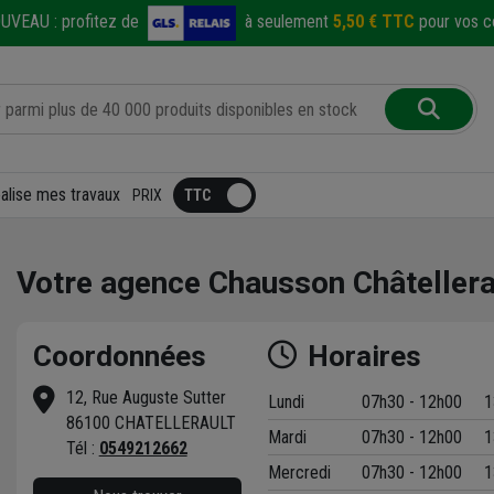
UVEAU :
profitez de
à seulement
5,50 € TTC
pour vos co
éalise mes travaux
PRIX
Votre agence Chausson Châtellera
Coordonnées
Horaires
12, Rue Auguste Sutter
Lundi
07h30 - 12h00
1
86100 CHATELLERAULT
Mardi
07h30 - 12h00
1
t
Tél :
0549212662
Mercredi
07h30 - 12h00
1