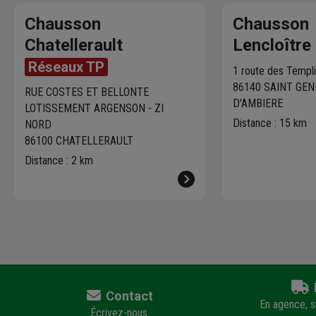
Chausson
Chausson
Chatellerault
Lencloître
Réseaux TP
1 route des Templ
86140 SAINT GE
RUE COSTES ET BELLONTE
D'AMBIERE
LOTISSEMENT ARGENSON - ZI
Distance : 15 km
NORD
86100 CHATELLERAULT
Distance : 2 km
Contact
En agence, su
Écrivez-nous