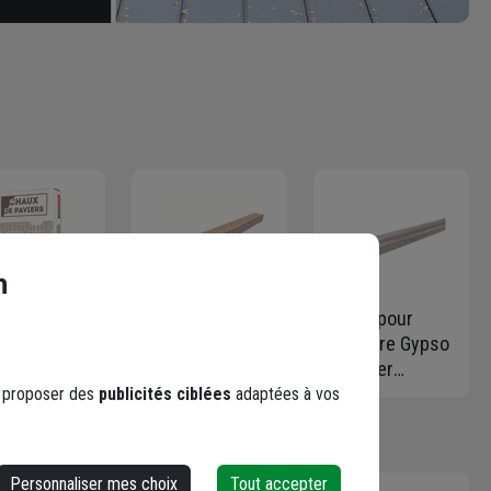
n
ud de
Rail en acier
Lisse pour
ers - Chaux
galvanisé
fourrure Gypso
aulique
Gypso forme U
en acier
relle
- Largeur 48,0
galvanisé - 28,0
s proposer des
publicités ciblées
adaptées à vos
nche NHL2
MM x Hauteur
MM x 20,0 MM
arex - Sac
28 MM -
x 16,0 MM -
25 KG
Longueur 3,00
Long. 3,00 M
Personnaliser mes choix
Tout accepter