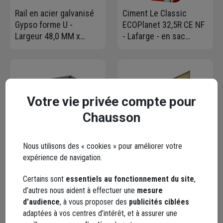
Rail en acier galvanisé
Ciment Le Classic
Gypso forme U -
ECOPlanet 32,5R CE NF
Largeur 48,0 MM x
- Lafarge - en sac
Hauteur 28 MM -
Protect de 35 KG
Longueur 3,00 M
Votre vie privée compte pour
Chausson
Bloc béton creux
PLANCHE SAP/EPI CH2
retourné 500x200x200
NTR 27X200 4M
Nous utilisons des « cookies » pour améliorer votre
mm - B40 OBRA - 3
expérience de navigation.
parois, 6 trous
Certains sont
essentiels au fonctionnement du site
,
d’autres nous aident à effectuer une
mesure
d’audience
, à vous proposer des
publicités ciblées
Contactez-nous
adaptées à vos centres d’intérêt, et à assurer une