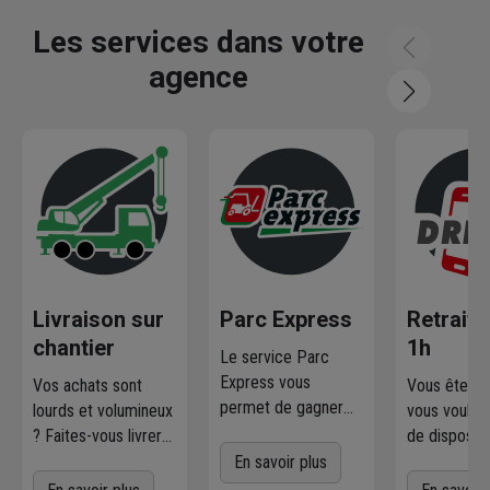
Les services dans votre
agence
Livraison sur
Parc Express
Retrait 
chantier
1h
Le service Parc
Express vous
Vos achats sont
Vous êtes p
permet de gagner
lourds et volumineux
vous voulez
en rapidité et
? Faites-vous livrer
de disposer
simplicité. Profitez
où et quand vous
marchandis
En savoir plus
d'un service
voulez
! L'agence
Commande