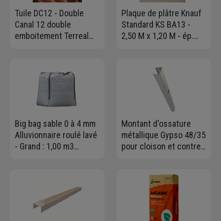
Tuile DC12 - Double
Plaque de plâtre Knauf
Canal 12 double
Standard KS BA13 -
emboitement Terreal
2,50 M x 1,20 M - ép.
1DG - Cathédrale
12,5 MM
Big bag sable 0 à 4 mm
Montant d'ossature
Alluvionnaire roulé lavé
métallique Gypso 48/35
- Grand : 1,00 m3
pour cloison et contre-
charge maxi 1,5T
cloison - long. 2,50 M