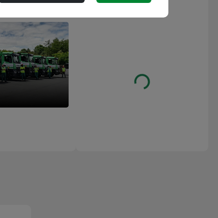
Les avis
 ép.120 MM
Loading...