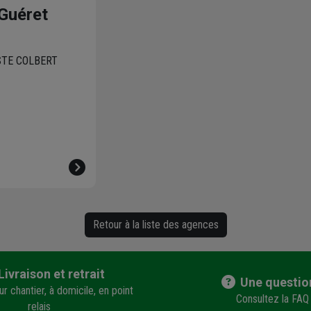
Guéret
STE COLBERT
Retour à la liste des agences
Livraison et retrait
Une questio
r chantier, à domicile, en point
Consultez la FAQ
relais