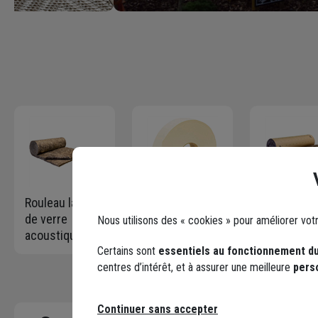
Rouleau laine
Bande à joint
Rouleau lai
de verre
3D Gypso
de verre p
Nous utilisons des « cookies » pour améliorer vot
acoustique
papier kraft -
combles
Certains sont
essentiels au fonctionnement du
pour cloison -
Largeur 5 CM -
perdus - TI
centres d’intérêt, et à assurer une meilleure
pers
Ultracoustic -
Rouleau 150 M
revêtu kraf
R=1,20 m².K/W
R=5,00 m².
- 2 rouleaux
- 5,70 M x 
Continuer sans accepter
doublés de
M - ép.20