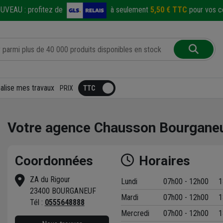
UVEAU :
profitez de
à seulement
5,50 € TTC
pour vos co
éalise mes travaux
PRIX
Votre agence Chausson Bourgane
Coordonnées
Horaires
ZA du Rigour
Lundi
07h00 - 12h00
1
23400 BOURGANEUF
Mardi
07h00 - 12h00
1
t
Tél :
0555648888
Mercredi
07h00 - 12h00
1