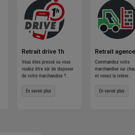
Retrait drive 1h
Retrait agenc
Vous êtes pressé ou vous
Commandez votre
voulez être sûr de disposer
marchandise sur chau
de votre marchandise ?
et venez la retirer
Commandez directement les
gratuitement dans
r
produits disponibles dans
l'agence Chausson
En savoir plus
En savoir plus
votre agence sur
proximité
de chez v
chausson.fr. Venez les retirer
Plus de 470 agences
une heure plus tard.
Chausson sont à votr
service.