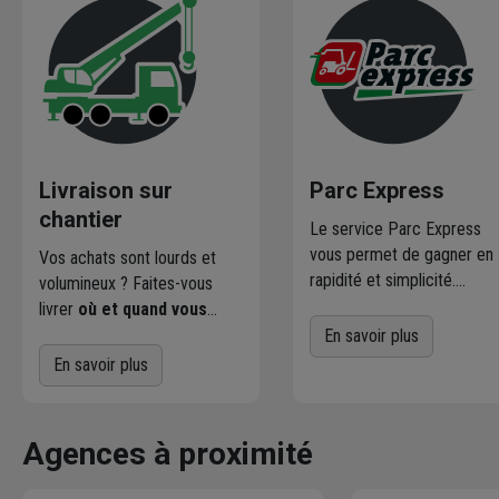
Livraison sur
Parc Express
chantier
Le service Parc Express
vous permet de gagner en
Vos achats sont lourds et
rapidité et simplicité.
volumineux ? Faites-vous
Profitez d'un service
livrer
où et quand vous
directement sur le parc pa
voulez
! L'agence Chausson
En savoir plus
nos magasiniers pour vos
qui effectue la livraison vous
En savoir plus
achats courants.
contacte pour fixer le
meilleur créneau
de
livraison. Bonus : Nous livrons
Agences à proximité
jusqu'au 7ème étage.