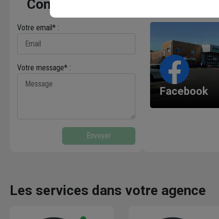
Contactez-nous
8,00 M x 0,60 M
- ép. 45 MM
Votre email* :
Votre message* :
Facebook
Envoyer
Les services dans votre agence