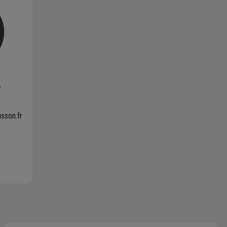
e
sson.fr
 à
ous.
e