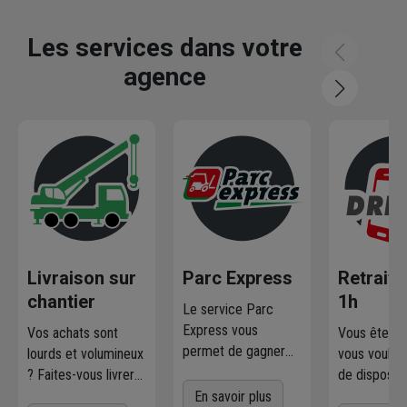
Les services dans votre
agence
Livraison sur
Parc Express
Retrait 
chantier
1h
Le service Parc
Express vous
Vos achats sont
Vous êtes p
permet de gagner
lourds et volumineux
vous voulez
en rapidité et
? Faites-vous livrer
de disposer
simplicité. Profitez
où et quand vous
marchandis
En savoir plus