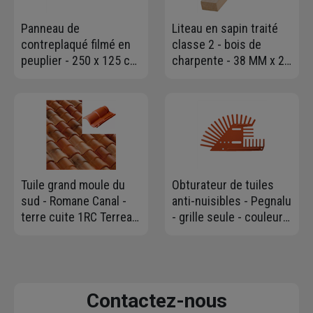
Panneau de
Liteau en sapin traité
contreplaqué filmé en
classe 2 - bois de
peuplier - 250 x 125 cm
charpente - 38 MM x 20
- épaisseur 18 mm
MM - longueur 4,00 M
Tuile grand moule du
Obturateur de tuiles
sud - Romane Canal -
anti-nuisibles - Pegnalu
terre cuite 1RC Terreal
- grille seule - couleur
- Vieilli castel
terre cuite
Contactez-nous