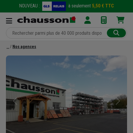
NOUVEAU :
à seulement
5,50 € TTC
Nos agences
Précédent
Suivant