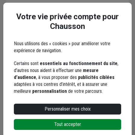
Votre email* :
Votre vie privée compte pour
Chausson
Votre message* :
Nous utilisons des « cookies » pour améliorer votre
expérience de navigation.
Certains sont
essentiels au fonctionnement du site
,
d’autres nous aident à effectuer une
mesure
Envoyer
d’audience
, à vous proposer des
publicités ciblées
adaptées à vos centres d’intérêt, et à assurer une
meilleure
personnalisation
de votre parcours.
Les réseaux sociaux
Personnaliser mes choix
Tout accepter