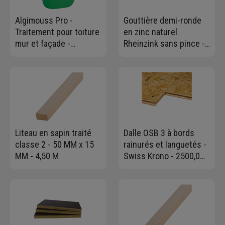
Algimouss Pro -
Gouttière demi-ronde
Traitement pour toiture
en zinc naturel
mur et façade -
Rheinzink sans pince -
antimousse-
développé 333 MM - ép.
antiverdissure - prêt à
0,65 MM - 4 M
l'emploi - Bidon de 30
litres
Liteau en sapin traité
Dalle OSB 3 à bords
classe 2 - 50 MM x 15
rainurés et languetés -
MM - 4,50 M
Swiss Krono - 2500,0
MM x 675 MM - ép.
18,00 MM