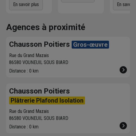
d'un service
voulez
! L'agence
Commande
En savoir plus
En savoir 
directement sur le
Chausson qui
directement
parc par nos
effectue la livraison
produits dis
magasiniers pour
vous contacte pour
dans votre 
Agences à proximité
vos achats courants.
fixer le
meilleur
sur chausson
créneau
de
Venez les re
Chausson Poitiers
Gros-œuvre
livraison. Bonus :
heure plus t
Nous livrons jusqu'au
Rue du Grand Mazais
7ème étage.
86580 VOUNEUIL SOUS BIARD
Distance : 0 km
Chausson Poitiers
Plâtrerie Plafond Isolation
Rue du Grand Mazais
86580 VOUNEUIL SOUS BIARD
Distance : 0 km