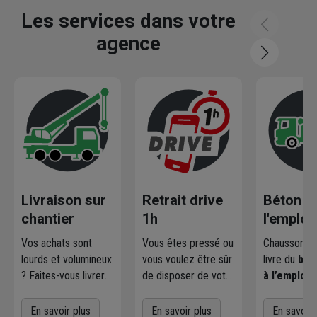
Les services dans votre
agence
Livraison sur
Retrait drive
Béton pr
chantier
1h
l'emploi
Vos achats sont
Vous êtes pressé ou
Chausson pr
lourds et volumineux
vous voulez être sûr
livre du
bét
? Faites-vous livrer
de disposer de votre
à l’emploi
p
où et quand vous
marchandise ?
les professi
voulez
! L'agence
Commandez
du BTP et l
En savoir plus
En savoir plus
En savoir 