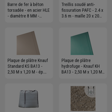
Barre de fer à béton
Treillis soudé anti-
torsadée - en acier HLE
fissuration PAFC - 2.4 x
- diamètre 8 MM -
3.6 m - maille 20 x 20
longueur 6,00 ml
cm - Ø fil 4,5 mm
Plaque de plâtre Knauf
Plaque de plâtre
Standard KS BA13 -
hydrofuge - Knauf KH
2,50 M x 1,20 M - ép.
BA13 - 2,50 M x 1,20 M -
12,5 MM
ép. 12,5 MM