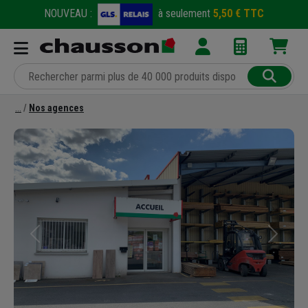
NOUVEAU :
à seulement
5,50 € TTC
Nos agences
Précédent
Suivant