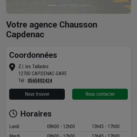
Votre agence Chausson
Capdenac
Coordonnées
Z.I. les Taillades
12700 CAPDENAC-GARE
Tél :
0565802424
Nous trouver
Nous contacter
Horaires
Lundi
08h00 - 12h00
13h45 - 17h00
Mardi
08h00 - 12h00
13h45 - 17h00