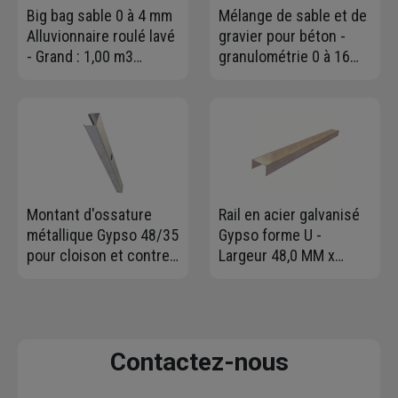
Big bag sable 0 à 4 mm
Mélange de sable et de
Alluvionnaire roulé lavé
gravier pour béton -
- Grand : 1,00 m3
granulométrie 0 à 16
charge maxi 1,5T
mm - Big bag de 1,00 m³
- 1,5 T max
Montant d'ossature
Rail en acier galvanisé
métallique Gypso 48/35
Gypso forme U -
pour cloison et contre-
Largeur 48,0 MM x
cloison - long. 2,50 M
Hauteur 28 MM -
Longueur 3,00 M
Contactez-nous