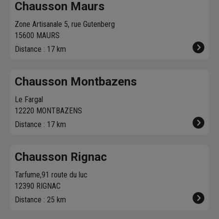
Chausson Maurs
Fabrication 
de 250 litre
Zone Artisanale 5, rue Gutenberg
15600 MAURS
Distance : 17 km
Chausson Montbazens
Le Fargal
12220 MONTBAZENS
Distance : 17 km
Chausson Rignac
Tarfume,91 route du luc
12390 RIGNAC
Distance : 25 km