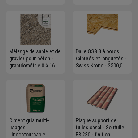
aménagements
gouttière LG28 - tube
extérieurs - 12 x 20 x
ovoïde 90 x 56 mm -
260 cm
gris anthracite
Mélange de sable et de
Dalle OSB 3 à bords
gravier pour béton -
rainurés et languetés -
granulométrie 0 à 16
Swiss Krono - 2500,0
mm - Big bag de 1,00 m³
MM x 675 MM - ép.
- 1,5 T max
18,00 MM
Ciment gris multi-
Plaque support de
usages
tuiles canal - Soutuile
l'Incontournable
FR 230 - finition