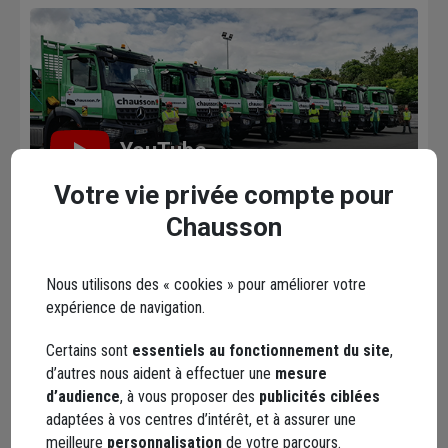
YouTube
Votre vie privée compte pour
Chausson
Les avis
Nous utilisons des « cookies » pour améliorer votre
Loading...
expérience de navigation.
Certains sont
essentiels au fonctionnement du site
,
d’autres nous aident à effectuer une
mesure
Les services dans votre
d’audience
, à vous proposer des
publicités ciblées
adaptées à vos centres d’intérêt, et à assurer une
agence
meilleure
personnalisation
de votre parcours.