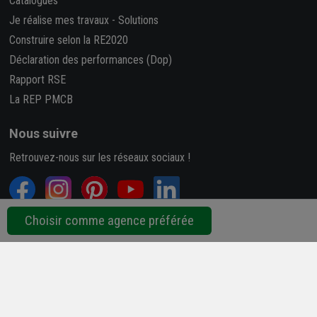
Catalogues
Je réalise mes travaux
-
Solutions
Construire selon la RE2020
Déclaration des performances (Dop)
Rapport RSE
La REP PMCB
Nous suivre
Retrouvez-nous sur les réseaux sociaux !
Choisir comme agence préférée
4,7/5