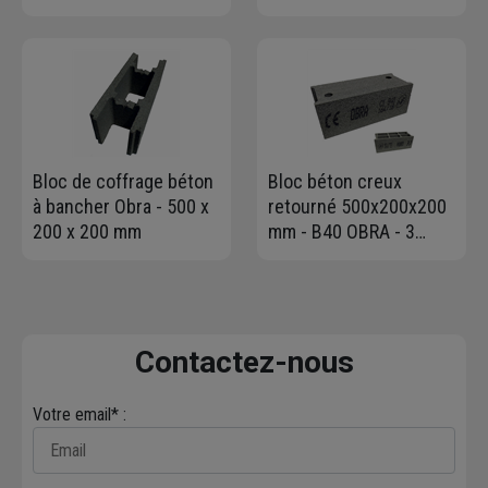
Technocem - CEMII/B-L
flammée - 120 x 96 cm -
32,5R - Sac de 35,0 KG
sans coin coupé
Bloc de coffrage béton
Bloc béton creux
à bancher Obra - 500 x
retourné 500x200x200
200 x 200 mm
mm - B40 OBRA - 3
parois, 6 trous
Contactez-nous
Votre email* :