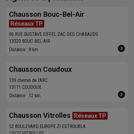
fixer le
meilleur
sur chausson.fr.
470 agence
créneau
de
Venez les retirer une
Chausson so
Chausson Bouc-Bel-Air
livraison. Bonus :
heure plus tard.
votre servic
Nous livrons jusqu'au
Réseaux TP
7ème étage.
96 RUE GUSTAVE EIFFEL ZAC DES CHABAUDS
13320 BOUC-BEL-AIR
Distance : 8 km
Chausson Coudoux
139 chemin de l'ARC
13111 COUDOUX
Distance : 12 km
Chausson Vitrolles
Réseaux TP
52 BOULEVARD EUROPE ZI ESTROUBLA
13127 VITROLLES