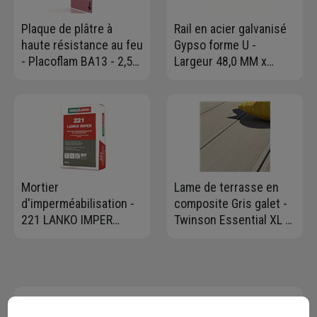
Plaque de plâtre à
Rail en acier galvanisé
haute résistance au feu
Gypso forme U -
- Placoflam BA13 - 2,50
Largeur 48,0 MM x
M x 1,20 M - ép. 13,0
Hauteur 28 MM -
MM
Longueur 3,00 M
Mortier
Lame de terrasse en
d'imperméabilisation -
composite Gris galet -
221 LANKO IMPER
Twinson Essential XL -
Parexlanko - Sac de 25
20,00 mm x 180 mm -
KG
longueur 4,00 m
Contactez-nous