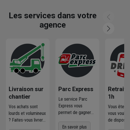
Les services dans votre
agence
Livraison sur
Parc Express
Retrait 
chantier
1h
Le service Parc
Express vous
Vos achats sont
Vous êtes p
permet de gagner
lourds et volumineux
vous voulez
en rapidité et
? Faites-vous livrer
de disposer
simplicité. Profitez
où et quand vous
marchandis
En savoir plus