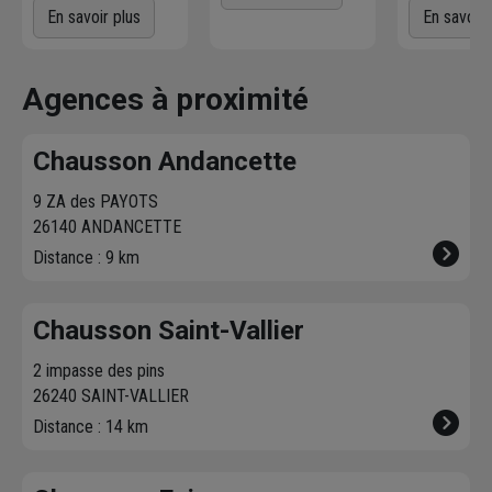
d'un service
voulez
! L'agence
Commande
En savoir plus
En savoir 
directement sur le
Chausson qui
directement
parc par nos
effectue la livraison
produits dis
magasiniers pour
vous contacte pour
dans votre 
Agences à proximité
vos achats courants.
fixer le
meilleur
sur chausson
créneau
de
Venez les re
Chausson Andancette
livraison. Bonus :
heure plus t
Nous livrons jusqu'au
9 ZA des PAYOTS
7ème étage.
26140 ANDANCETTE
Distance : 9 km
Chausson Saint-Vallier
2 impasse des pins
26240 SAINT-VALLIER
Distance : 14 km