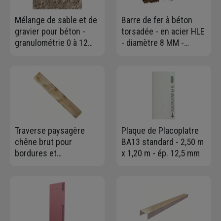
Mélange de sable et de
Barre de fer à béton
gravier pour béton -
torsadée - en acier HLE
granulométrie 0 à 12
- diamètre 8 MM -
mm - Big bag de 1,00 m³
longueur 6,00 ml
- 1,5 T max
Traverse paysagère
Plaque de Placoplatre
chêne brut pour
BA13 standard - 2,50 m
bordures et
x 1,20 m - ép. 12,5 mm
aménagements
extérieurs - 12 x 20 x
260 cm