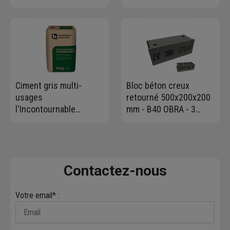
mm - Big bag de 1,00 m³
Isover - R=3,15 m².K/W
- 1,5 T max
- 2,70 M x 1,20 M -
ép.100 MM
Ciment gris multi-
Bloc béton creux
usages
retourné 500x200x200
l'Incontournable
mm - B40 OBRA - 3
Technocem - CEMII/C-
parois, 6 trous
M 32,5R CENF - Sac de
35,0 KG
Contactez-nous
Votre email* :