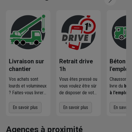
Livraison sur
Retrait drive
Béton pr
chantier
1h
l'emploi
Vos achats sont
Vous êtes pressé ou
Chausson pr
lourds et volumineux
vous voulez être sûr
livre du
bét
? Faites-vous livrer
de disposer de votre
à l’emploi
p
où et quand vous
marchandise ?
les professi
voulez
! L'agence
Commandez
du BTP et l
En savoir plus
En savoir plus
En savoir 
Chausson qui
directement les
particuliers
effectue la livraison
produits disponibles
centrale vo
vous contacte pour
dans votre agence
propose une
Agences à proximité