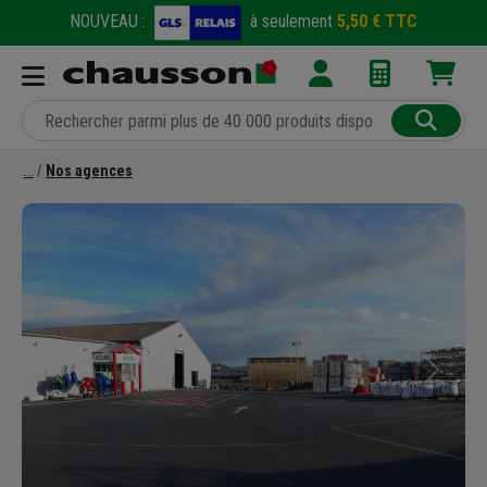
NOUVEAU :
à seulement
5,50 € TTC
Nos agences
Précédent
Suivant