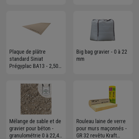
1,00 m3 charge maxi
longueur 6,00 ml
1,5T
Plaque de plâtre
Big bag gravier - 0 à 22
standard Siniat
mm
Prégyplac BA13 - 2,50
M x 1,20 M - ép. 12,5
MM
Mélange de sable et de
Rouleau laine de verre
gravier pour béton -
pour murs maçonnés -
granulométrie 0 à 22,4
GR 32 revêtu Kraft