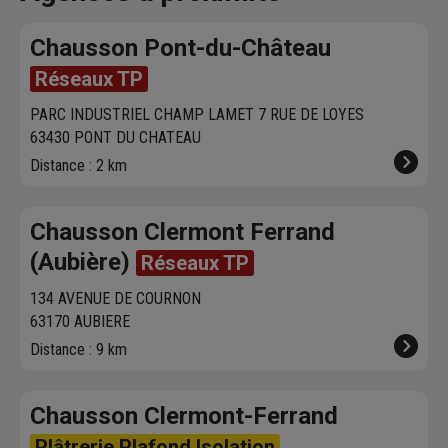
fixer le
meilleur
sur chausson.fr.
gamme de b
créneau
de
Venez les retirer une
de
chapes 
Chausson Pont-du-Château
livraison. Bonus :
heure plus tard.
béton décora
Nous livrons jusqu'au
bétons désa
Réseaux TP
7ème étage.
bétons colo
PARC INDUSTRIEL CHAMP LAMET 7 RUE DE LOYES
bétons drain
63430 PONT DU CHATEAU
Nous vous
Distance : 2 km
proposerons
produits les
adaptés à v
Chausson Clermont Ferrand
besoin.
Dev
(Aubière)
gratuit
.
Liv
Réseaux TP
sur chanti
134 AVENUE DE COURNON
possibilité 
63170 AUBIERE
directement
Distance : 9 km
centrale po
petits trav
Fabrication 
Chausson Clermont-Ferrand
de 250 litre
Plâtrerie Plafond Isolation