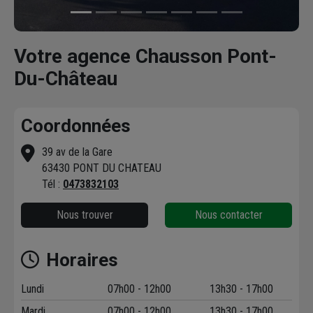
Votre agence Chausson Pont-
Du-Château
Coordonnées
39 av de la Gare
63430 PONT DU CHATEAU
Tél :
0473832103
Nous trouver
Nous contacter
Horaires
Lundi
07h00 - 12h00
13h30 - 17h00
Mardi
07h00 - 12h00
13h30 - 17h00