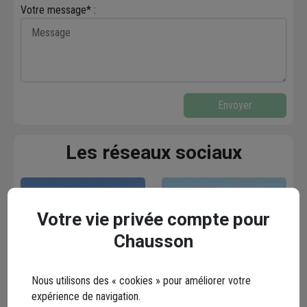
Votre message* :
Envoyer
Les réseaux sociaux
Votre vie privée compte pour
Chausson
Facebook
Instagram
Nous utilisons des « cookies » pour améliorer votre
expérience de navigation.