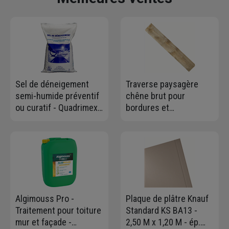
Sel de déneigement
Traverse paysagère
semi-humide préventif
chêne brut pour
ou curatif - Quadrimex
bordures et
Sels - Sac de 25 kg
aménagements
extérieurs - 12 x 20 x
260 cm
Algimouss Pro -
Plaque de plâtre Knauf
Traitement pour toiture
Standard KS BA13 -
mur et façade -
2,50 M x 1,20 M - ép.