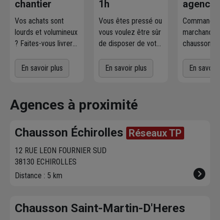
chantier
1h
agence
Vos achats sont
Vous êtes pressé ou
Commandez
lourds et volumineux
vous voulez être sûr
marchandise
? Faites-vous livrer
de disposer de votre
chausson.fr
où et quand vous
marchandise ?
la retirer
voulez
! L'agence
Commandez
gratuiteme
En savoir plus
En savoir plus
En savoir 
Chausson qui
directement les
l'agence 
effectue la livraison
produits disponibles
à proximit
vous contacte pour
dans votre agence
chez vous. 
Agences à proximité
fixer le
meilleur
sur chausson.fr.
470 agence
créneau
de
Venez les retirer une
Chausson so
Chausson Échirolles
Réseaux TP
livraison. Bonus :
heure plus tard.
votre servic
Nous livrons jusqu'au
12 RUE LEON FOURNIER SUD
7ème étage.
38130 ECHIROLLES
Distance : 5 km
Chausson Saint-Martin-D'Heres