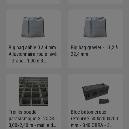
antimousse-
12,5 MM
antiverdissure - prêt à
l'emploi - Bidon de 30
litres
Big bag sable 0 à 4 mm
Big bag gravier - 11,2 à
Alluvionnaire roulé lavé
22,4 mm
- Grand : 1,00 m3
charge maxi 1,5T
Treillis soudé
Bloc béton creux
parasismique ST25CS -
retourné 500x200x200
3,00x2,40 m - maille de
mm - B40 OBRA - 3