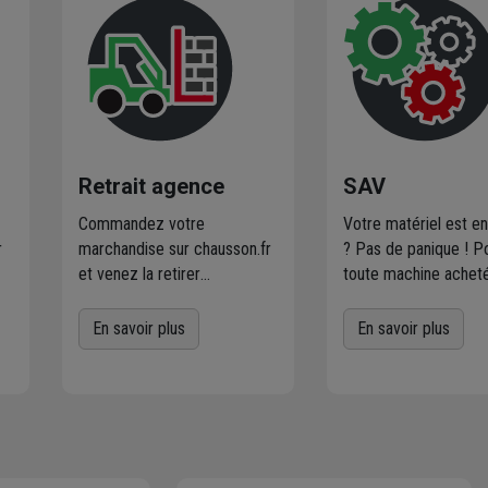
Retrait agence
SAV
Commandez votre
Votre matériel est e
r
marchandise sur chausson.fr
? Pas de panique ! P
et venez la retirer
toute machine achet
es
gratuitement dans
le réseau Chausson e
l'agence Chausson à
la réparation ne rent
En savoir plus
En savoir plus
proximité
de chez vous.
dans le cadre d’une g
er
Plus de 470 agences
fabriquant : Chausson
Chausson sont à votre
s’occupe de tout. Vo
service.
apportez votre matér
défectueux dans vot
agence. Nous vous in