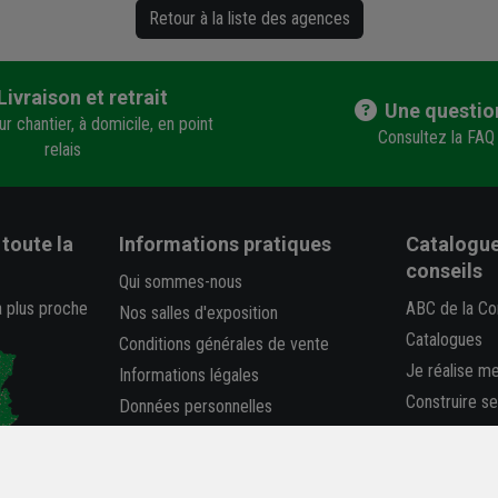
Retour à la liste des agences
Livraison et retrait
Une questio
r chantier, à domicile, en point
Consultez la FAQ
relais
toute la
Informations pratiques
Catalogue
conseils
Qui sommes-nous
a plus proche
ABC de la Co
Nos salles d'exposition
Catalogues
Conditions générales de vente
Je réalise m
Informations légales
Construire s
Données personnelles
Déclaration 
FAQ
-
Plan du site
Rapport RSE
Carrière et Recrutement
La REP PMC