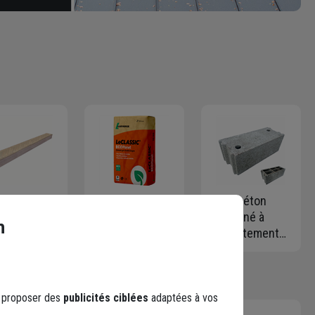
 en acier
Ciment Le
Bloc béton
anisé
Classic
retourné à
n
so forme U
ECOPlanet
emboîtement
rgeur 48,0
32,5R CE NF -
500 x 200 x
x Hauteur
Lafarge - en
200 mm - B40 -
MM -
sac Protect de
3 parois 6
gueur 3,00
35 KG
trous
s proposer des
publicités ciblées
adaptées à vos