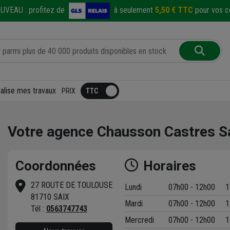
UVEAU :
profitez de
à seulement
5,50 € TTC
pour vos co
éalise mes travaux
PRIX
Votre agence Chausson Castres S
Coordonnées
Horaires
27 ROUTE DE TOULOUSE
Lundi
07h00 - 12h00
1
81710 SAIX
Mardi
07h00 - 12h00
1
t
Tél :
0563747743
Mercredi
07h00 - 12h00
1