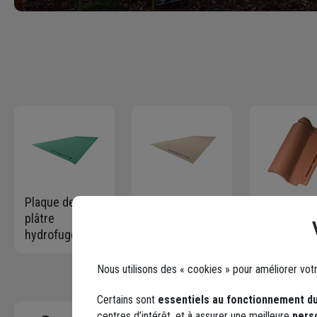
Plaque de
Plaque de
Tuile en te
plâtre
plâtre standard
cuite - Ro
hydrofuge pour
Siniat
Sans - dou
pièce humide -
Prégyplac
emboîteme
Prégydro BA13
BA13 - 2,50 M x
grand moul
Nous utilisons des « cookies » pour améliorer vot
- 2,50 M x 1,20
1,20 M - ép.
fortement
M - ép. 13,0
12,5 MM
galbée - R
Certains sont
essentiels au fonctionnement du
MM
centres d’intérêt, et à assurer une meilleure
pers