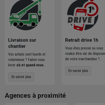
Livraison sur
Retrait drive 1h
chantier
Vous êtes pressé ou vous
voulez être sûr de dispose
Vos achats sont lourds et
de votre marchandise ?
volumineux ? Faites-vous
Commandez directement l
livrer
où et quand vous
produits disponibles dans
voulez
! L'agence Chausson
En savoir plus
votre agence sur
qui effectue la livraison vous
En savoir plus
chausson.fr. Venez les retir
contacte pour fixer le
une heure plus tard.
meilleur créneau
de
livraison. Bonus : Nous livrons
Agences à proximité
jusqu'au 7ème étage.