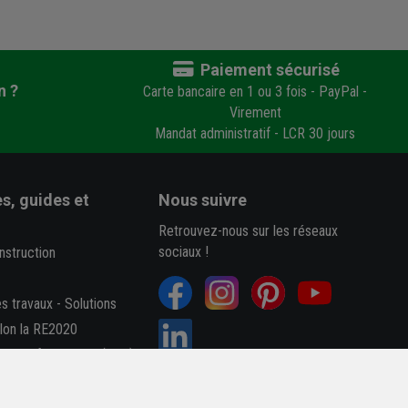
Paiement sécurisé
n ?
Carte bancaire en 1 ou 3 fois - PayPal -
Virement
Mandat administratif - LCR 30 jours
s, guides et
Nous suivre
Retrouvez-nous sur les réseaux
sociaux !
nstruction
es travaux
-
Solutions
elon la RE2020
des performances (Dop)
B