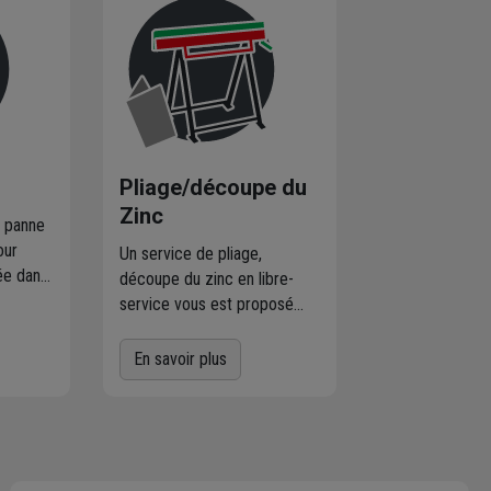
Pliage/découpe du
Zinc
n panne
our
Un service de pliage,
ée dans
découpe du zinc en libre-
t dont
service vous est proposé
re pas
dans votre agence. Cette
arantie
plieuse professionnelle est
En savoir plus
facile d’utilisation pour
us
couper, plier ou boudiner,
iel
mais aussi pour fabriquer
re
des noues, solins, doublis et
diquons
bandes égout.