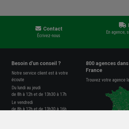
Contact
En agence, su
Écrivez-nous
Besoin d'un conseil ?
800 agences
dans 
France
Notre service client est à votre
écoute
Trouvez votre agence l
Du lundi au jeudi
de 8h à 12h et de 13h30 à 17h
Le vendredi
de 8h à 12h et de 13h30 à 16h
05 63 78 33 33