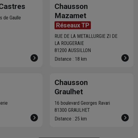
la marche à suivre po
Castres
Chausson
réparer votre machin
Mazamet
s de Gaulle
Réseaux TP
RUE DE LA METALLURGIE ZI DE
LA ROUGERAIE
81200 AUSSILLON
Distance : 18 km
Chausson
Graulhet
terie
16 boulevard Georges Ravari
T
81300 GRAULHET
Distance : 25 km