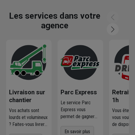
Les services dans votre
agence
Livraison sur
Parc Express
Retrait 
chantier
1h
Le service Parc
Express vous
Vos achats sont
Vous êtes p
permet de gagner
lourds et volumineux
vous voulez
en rapidité et
? Faites-vous livrer
de disposer
simplicité. Profitez
où et quand vous
marchandis
En savoir plus