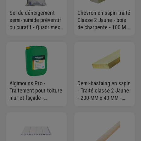
Sel de déneigement
Chevron en sapin traité
semi-humide préventif
Classe 2 Jaune - bois
ou curatif - Quadrimex
de charpente - 100 MM
Sels - Sac de 25 kg
x 80 MM - longueur 4,00
M
Algimouss Pro -
Demi-bastaing en sapin
Traitement pour toiture
- Traité classe 2 Jaune
mur et façade -
- 200 MM x 40 MM -
antimousse-
longueur 4,50 M
antiverdissure - prêt à
l'emploi - Bidon de 30
litres