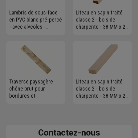
Lambris de sous-face
Liteau en sapin traité
en PVC blanc pré-percé
classe 2 - bois de
- avec alvéoles -
charpente - 38 MM x 27
largeur 25 CM -
MM - longueur 4,00 M
longueur 3 M
Traverse paysagère
Liteau en sapin traité
chêne brut pour
classe 2 - bois de
bordures et
charpente - 38 MM x 20
aménagements
MM - longueur 4,00 M
extérieurs - 12 x 20 x
200 cm
Contactez-nous