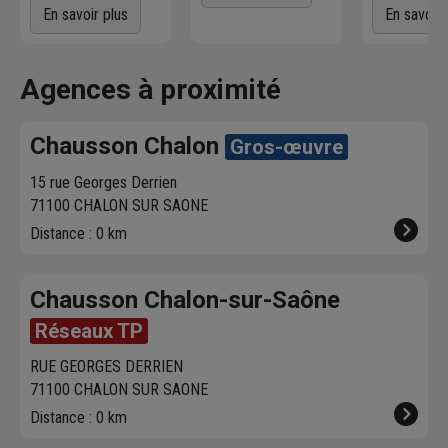
d'un service
voulez
! L'agence
Commande
En savoir plus
En savoir 
directement sur le
Chausson qui
directement
parc par nos
effectue la livraison
produits dis
magasiniers pour
vous contacte pour
dans votre 
Agences à proximité
vos achats courants.
fixer le
meilleur
sur chausson
créneau
de
Venez les re
Chausson Chalon
Gros-œuvre
livraison. Bonus :
heure plus t
Nous livrons jusqu'au
15 rue Georges Derrien
7ème étage.
71100 CHALON SUR SAONE
Distance : 0 km
Chausson Chalon-sur-Saône
Réseaux TP
RUE GEORGES DERRIEN
71100 CHALON SUR SAONE
Distance : 0 km