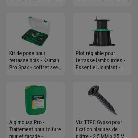
R=1,20 m².K/W - 2
90 MM x 90 MM - 3,00
rouleaux doublés de
M
8,00 M x 0,60 M - ép. 45
MM
Kit de pose pour
Plot réglable pour
terrasse bois - Kaiman
terrasse lambourdes -
Pro Spax - coffret avec
Essentiel Jouplast -
serre-lame gabarit de
Hauteur réglable 140 à
vissage et espaceurs
230 MM
Algimouss Pro -
Vis TTPC Gypso pour
Traitement pour toiture
fixation plaques de
mur et façade -
plâtre - 3,5 MM x 25 MM