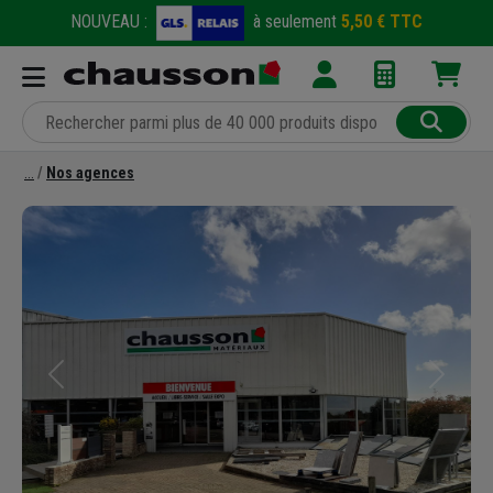
NOUVEAU :
à seulement
5,50 € TTC
Nos agences
Précédent
Suivant