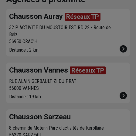
fixer le
meilleur
sur chausson.fr.
470 agence
créneau
de
Venez les retirer une
Chausson so
Chausson Auray
Réseaux TP
livraison. Bonus :
heure plus tard.
votre servic
Nous livrons jusqu'au
32 P. ACTIVITE DU MOUSTOIR EST RD 22 - Route de
7ème étage.
Belz
56950 CRAC'H
Distance : 2 km
Chausson Vannes
Réseaux TP
RUE ALAIN GERBAULT ZI DU PRAT
56000 VANNES
Distance : 19 km
Chausson Sarzeau
8 chemin du Motenn Parc d'activités de Kerollaire
56370 SARZEAU