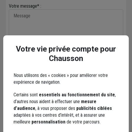
Votre message* :
Envoyer
Votre vie privée compte pour
Chausson
Les réseaux sociaux
Nous utilisons des « cookies » pour améliorer votre
expérience de navigation.
Certains sont
essentiels au fonctionnement du site
,
d’autres nous aident à effectuer une
mesure
d’audience
, à vous proposer des
publicités ciblées
adaptées à vos centres d’intérêt, et à assurer une
Facebook
Instagram
meilleure
personnalisation
de votre parcours.