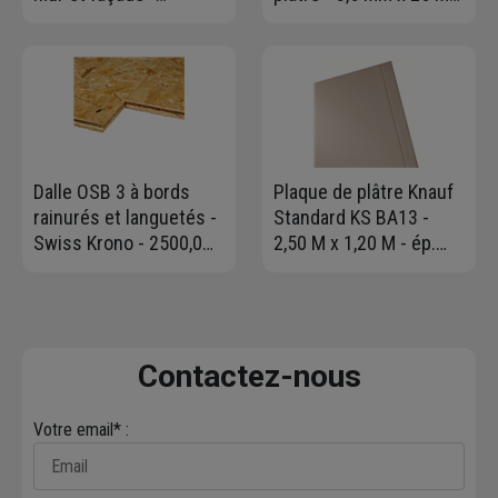
antimousse-
- boîte de 1000
antiverdissure - prêt à
l'emploi - Bidon de 30
litres
Dalle OSB 3 à bords
Plaque de plâtre Knauf
rainurés et languetés -
Standard KS BA13 -
Swiss Krono - 2500,0
2,50 M x 1,20 M - ép.
MM x 675 MM - ép.
12,5 MM
18,00 MM
Contactez-nous
Votre email* :