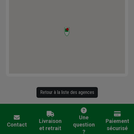
Retour à la liste des agences
Une
Livraison
Paiement
Contact
question
et retrait
sécurisé
?