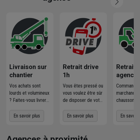
Livraison sur
Retrait drive
Retrait
chantier
1h
agence
Vos achats sont
Vous êtes pressé ou
Commandez
lourds et volumineux
vous voulez être sûr
marchandise
? Faites-vous livrer
de disposer de votre
chausson.fr
où et quand vous
marchandise ?
la retirer
voulez
! L'agence
Commandez
gratuiteme
En savoir plus
En savoir plus
En savoir 
Chausson qui
directement les
l'agence 
effectue la livraison
produits disponibles
à proximit
vous contacte pour
dans votre agence
chez vous. 
Agences à proximité