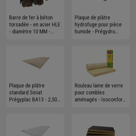
Barre de fer à béton
Plaque de plâtre
torsadée - en acier HLE
hydrofuge pour pièce
- diamètre 10 MM -
humide - Prégydro
longueur 6,00 ml
BA13 - 2,50 M x 1,20 M -
ép. 13,0 MM
Plaque de plâtre
Rouleau laine de verre
standard Siniat
pour combles
Prégyplac BA13 - 2,50
aménagés - Isoconfort
M x 1,20 M - ép. 12,5
32 Isover - R=4,35
MM
m².K/W - 2,70 M x 1,20
M - ép.140 MM