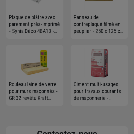
Plaque de plâtre avec
Panneau de
parement près-imprimé
contreplaqué filmé en
- Synia Déco 4BA13 -
peuplier - 250 x 125 cm
2,50 M x 1,20 M - ép.
- épaisseur 18 mm
13,0 MM
Rouleau laine de verre
Ciment multi-usages
pour murs maçonnés -
pour travaux courants
GR 32 revêtu Kraft
de maçonnerie -
Isover - R=3,15 m².K/W
OPTIMAT CEMI II/B 32,5
- 2,70 M x 1,20 M -
R CE NF - sac de 25,0 kg
ép.100 MM
Contactez-nous