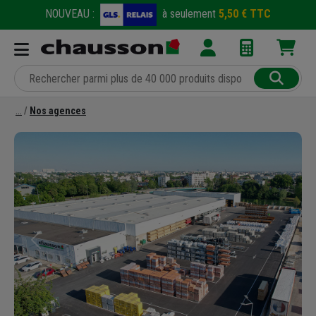
NOUVEAU :
à seulement
5,50 € TTC
Nos agences
Précédent
Suivant