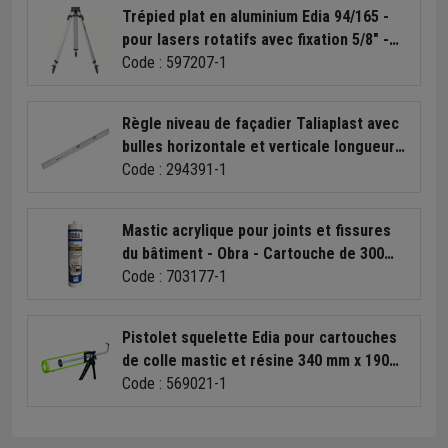
Trépied plat en aluminium Edia 94/165 -
pour lasers rotatifs avec fixation 5/8" -
94 à 165 cm
Code : 597207-1
Règle niveau de façadier Taliaplast avec
bulles horizontale et verticale longueur 2
m
Code : 294391-1
Mastic acrylique pour joints et fissures
du bâtiment - Obra - Cartouche de 300
MLT couleur Blanc
Code : 703177-1
Pistolet squelette Edia pour cartouches
de colle mastic et résine 340 mm x 190
mm
Code : 569021-1