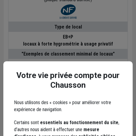
Type de local
EB+P
locaux à forte hygrométrie à usage privatif
"Exemples de classement minimal de locaux"
Locaux normalement ventilés et chauffés :
salle d'eau intégrant un receveur de douche /ou une
Votre vie privée compte pour
baignoire
Chausson
celliers non chauffés, garage
cabines de douche
Solutions plaques de plâtre
Nous utilisons des « cookies » pour améliorer votre
expérience de navigation.
Plaque de plâtre hydrofugée H1
sur toutes les parois
verticales, côté local EB+P
Certains sont
essentiels au fonctionnement du site
,
d’autres nous aident à effectuer une
mesure