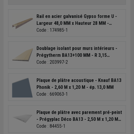
Rail en acier galvanisé Gypso forme U -
Largeur 48,0 MM x Hauteur 28 MM -
Longueur 3,00 M
Code : 174985-1
Doublage isolant pour murs intérieurs -
Prégytherm BA13+100 MM - R 3,15
m².K/W - 2,60 M x 1,20 M
Code : 203997-2
Plaque de plâtre acoustique - Knauf BA13
Phonik - 2,60 M x 1,20 M - ép. 13,0 MM
Code : 669063-1
Plaque de plâtre avec parement pré-peint
- Prégyplac Déco BA13 - 2,50 M x 1,20 M -
ép. 13,0 MM
Code : 84455-1