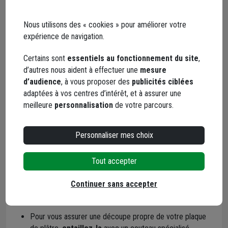
Nous utilisons des « cookies » pour améliorer votre
Visseuse automatique Makita18V
expérience de navigation.
DFR550RTJ 2 Batteries 5Ah Chargeur en
coffret Makpac
Code : 562983-1
Certains sont
essentiels au fonctionnement du site
,
d’autres nous aident à effectuer une
mesure
d’audience
, à vous proposer des
publicités ciblées
Vis TTPC Gypso pour fixation plaques de
adaptées à vos centres d’intérêt, et à assurer une
plâtre - 3,5 MM x 25 MM - boîte de 1000
meilleure
personnalisation
de votre parcours.
Code : 104712-1
Personnaliser mes choix
Vis TTPC en bande Gypso - Diam. 3,5 MM
- Long. 25 MM - Lot de 20 bandes de 50
Tout accepter
(1000)
Code : 638357-1
Continuer sans accepter
Les découpes
Pour vous assurer une découpe propre de votre plaque