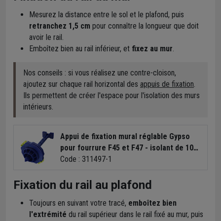
Mesurez la distance entre le sol et le plafond, puis
retranchez 1,5 cm
pour connaître la longueur que doit
avoir le rail.
Emboîtez bien au rail inférieur, et
fixez au mur
.
Nos conseils : si vous réalisez une contre-cloison,
ajoutez sur chaque rail horizontal des
appuis de fixation
.
Ils permettent de créer l'espace pour l'isolation des murs
intérieurs.
Appui de fixation mural réglable Gypso
pour fourrure F45 et F47 - isolant de 100
à 120 MM - boîte de 50
Code : 311497-1
Fixation du rail au plafond
Toujours en suivant votre tracé,
emboîtez bien
l'extrémité
du rail supérieur dans le rail fixé au mur, puis