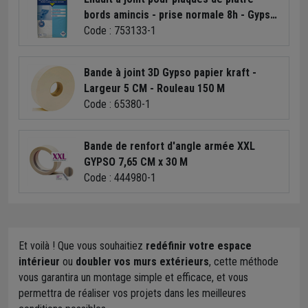
bords amincis - prise normale 8h - Gypso
- sac de 25 kg
Code : 753133-1
Bande à joint 3D Gypso papier kraft -
Largeur 5 CM - Rouleau 150 M
Code : 65380-1
Bande de renfort d'angle armée XXL
GYPSO 7,65 CM x 30 M
Code : 444980-1
Et voilà ! Que vous souhaitiez
redéfinir votre espace
intérieur
ou
doubler vos murs extérieurs
, cette méthode
vous garantira un montage simple et efficace, et vous
permettra de réaliser vos projets dans les meilleures