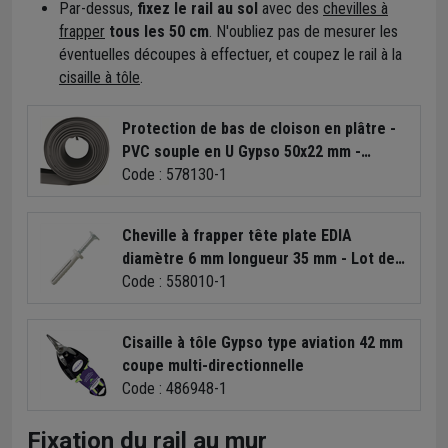
Par-dessus,
fixez le rail au sol
avec des
chevilles à
frapper
tous les 50 cm
. N'oubliez pas de mesurer les
éventuelles découpes à effectuer, et coupez le rail à la
cisaille à tôle
.
Protection de bas de cloison en plâtre -
PVC souple en U Gypso 50x22 mm -
rouleau de 20 mètres
Code : 578130-1
Cheville à frapper tête plate EDIA
diamètre 6 mm longueur 35 mm - Lot de
100
Code : 558010-1
Cisaille à tôle Gypso type aviation 42 mm
coupe multi-directionnelle
Code : 486948-1
Fixation du rail au mur