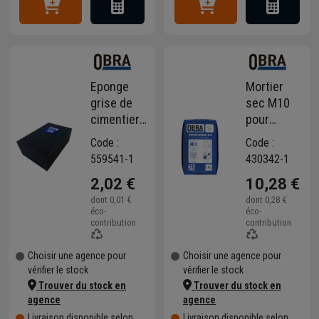
Eponge
Mortier
grise de
sec M10
cimentier
pour
Obra
travaux
Code :
Code :
mousse
courants
559541-1
430342-1
PU 17 x 11
de
2,02 €
10,28 €
cm
maçonnerie
- Obra -
dont
0,01 €
dont
0,28 €
éco-
éco-
prêt à
contribution
contribution
gâcher -
sac de 25
Choisir une agence pour
Choisir une agence pour
kg
vérifier le stock
vérifier le stock
Trouver du stock en
Trouver du stock en
agence
agence
Livraison disponible selon
Livraison disponible selon