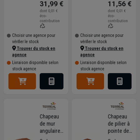
31,99 €
11,56 €
quart de
28,0 CM -
rond -
ép.5,00 CM
dont
0,01 €
dont
0,01 €
éco-
éco-
Anthracite
- Rouge
contribution
contribution
- 40 x 28 x
5 cm
Choisir une agence pour
Choisir une agence pour
vérifier le stock
vérifier le stock
Trouver du stock en
Trouver du stock en
agence
agence
Livraison disponible selon
Livraison disponible selon
stock agence
stock agence
Chapeau
Chapeau
de mur
de pilier à
angulaire
pointe de
en terre
diamant