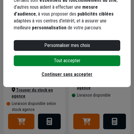
Certains sont
essentiels au fonctionnement du site
,
électrique
langue de
d’autres nous aident à effectuer une
mesure
1400W -
chat Obra
d’audience
, à vous proposer des
publicités ciblées
Edia - Livré
manche
adaptées à vos centres d’intérêt, et à assurer une
Code :
Code :
avec une
bois
meilleure
personnalisation
de votre parcours.
756191-1
474974-1
pale
longueur
106,58
9,55 €
filetage
16 cm
Personnaliser mes choix
M14 et 2
dont
0,01 €
€
éco-
charbons
dont
0,50 €
contribution
éco-
supplémentaires
Tout accepter
contribution
Choisir une agence pour
Continuer sans accepter
vérifier le stock
Choisir une agence pour
Trouver du stock en
vérifier le stock
agence
Trouver du stock en
Livraison disponible
agence
Livraison disponible selon
stock agence