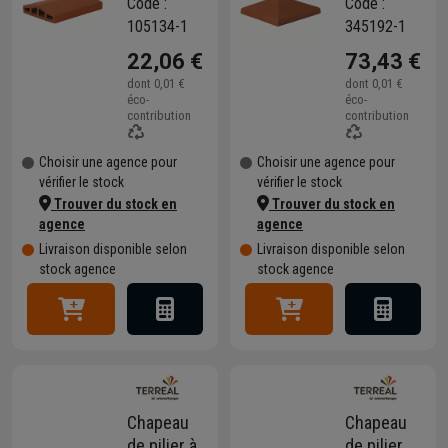
Code :
Code :
cuite
Terreal
105134-1
345192-1
Terreal
CP02 en
22,06 €
73,43 €
CH03 à 2
terre cuite
pentes -
Rouge - 36
dont
0,01 €
dont
0,01 €
éco-
éco-
Rouge - 40
x 36 cm
contribution
contribution
x 28 x 7,5
cm
Choisir une agence pour
Choisir une agence pour
vérifier le stock
vérifier le stock
Trouver du stock en
Trouver du stock en
agence
agence
Livraison disponible selon
Livraison disponible selon
stock agence
stock agence
Chapeau
Chapeau
de pilier à
de pilier