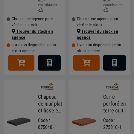
éco-
éco-
Rouge - 40
pierre - 40
contribution
contribution
x 28 x 5 cm
x 28 x 5 cm
Choisir une agence pour
Choisir une agence pour
vérifier le stock
vérifier le stock
Trouver du stock en
Trouver du stock en
agence
agence
Livraison disponible selon
Livraison disponible selon
stock agence
stock agence
Chapeau
Carré
de mur plat
perforé en
et lisse en
terre cuite
terre cuite
- Terreal
Code :
Code :
Terreal
CH05 -
675048-1
275810-1
CH01 avec
40,0 CM x