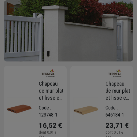
Chapeau
Chapeau
de mur plat
de mur plat
et lisse en
et lisse en
terre cuite
terre cuite
Code :
Code :
Terreal
Terreal
123748-1
646184-1
CH01 avec
CH01 avec
16,52 €
23,71 €
quart de
quart de
rond -
rond - Ton
dont
0,01 €
dont
0,01 €