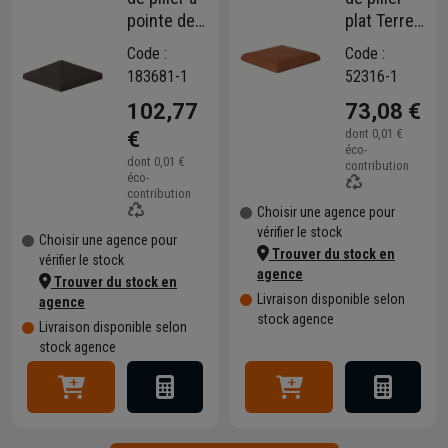
pointe de
plat Terreal
diamant
CP11 en
Code :
Code :
Terreal
terre cuite
183681-1
52316-1
CP02 en
Rouge - 36
102,77
73,08 €
terre cuite
x 36 cm
Anthracite
dont
0,01 €
€
éco-
- 36 x 36
dont
0,01 €
contribution
éco-
cm
contribution
Choisir une agence pour
vérifier le stock
Choisir une agence pour
Trouver du stock en
vérifier le stock
agence
Trouver du stock en
Livraison disponible selon
agence
stock agence
Livraison disponible selon
stock agence