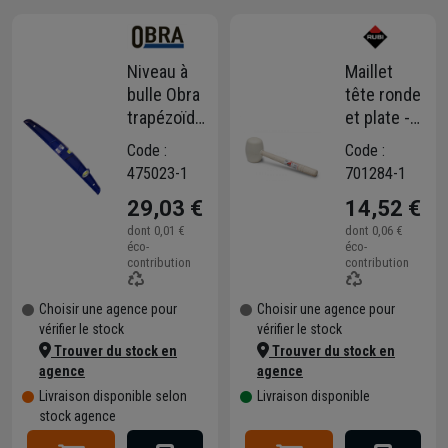
Niveau à
Maillet
bulle Obra
tête ronde
trapézoïdal
et plate -
2 fioles
Rubi -
Code :
Code :
fonte
Longueur
475023-1
701284-1
aluminium
33 cm -
29,03 €
14,52 €
60 cm
Manche en
bois -
dont
0,01 €
dont
0,06 €
éco-
éco-
Caoutchouc
contribution
contribution
blanc - 500
grammes
Choisir une agence pour
Choisir une agence pour
vérifier le stock
vérifier le stock
Trouver du stock en
Trouver du stock en
agence
agence
Livraison disponible selon
Livraison disponible
stock agence