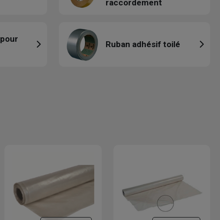
raccordement
 pour
Ruban adhésif toilé