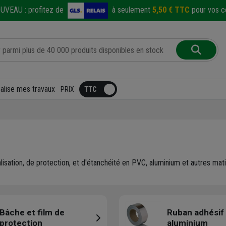
UVEAU :
profitez de
à seulement
5,50 € TTC
pour vos co
éalise mes travaux
PRIX
lisation, de protection, et d'étanchéité en PVC, aluminium et autres mat
Bâche et film de
Ruban adhésif
protection
aluminium