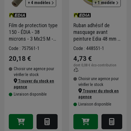
+ 4 modèles
+ 1 modèle
Film de protection type
Ruban adhésif de
150 - ÉDIA - 38
masquage avant
microns - 3 Mx25 M -
peinture Edia 48 mm x
75 M²
50 mètres
Code : 757561-1
Code : 448551-1
20,18 €
4,73 €
dont
0,08 €
éco-contribution
Choisir une agence pour
vérifier le stock
Choisir une agence pour
Trouver du stock en
vérifier le stock
agence
Trouver du stock en
Livraison disponible
agence
Livraison disponible