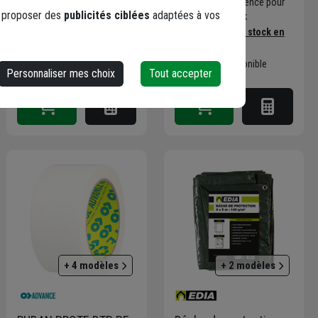
Choisir une agence pour
Trouver du stock en
s proposer des
publicités ciblées
adaptées à vos
vérifier le stock
agence
Trouver du stock en
Livraison disponible
agence
Livraison disponible
Personnaliser mes choix
Tout accepter
+ 4 modèles
+ 2 modèles