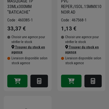
MASQUAGE TP
PVC
33MLx300MM
REPER./ISOL.15MMX10M
"BATICACHE"
NOIR AD
Code : 460385-1
Code : 467568-1
33,37 €
1,13 €
Choisir une agence pour
Choisir une agence pour
vérifier le stock
vérifier le stock
Trouver du stock en
Trouver du stock en
agence
agence
Livraison disponible selon
Livraison disponible selon
stock agence
stock agence