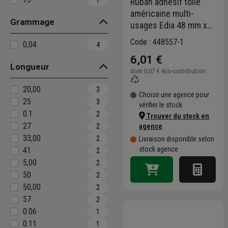
Ruban adhésif toile
américaine multi-
Grammage
usages Edia 48 mm x
25 mètres
Code : 448557-1
0,04
4
6,01 €
Longueur
dont
0,07 €
éco-contribution
20,00
3
Choisir une agence pour
25
3
vérifier le stock
0.1
2
Trouver du stock en
27
agence
2
33,00
2
Livraison disponible selon
stock agence
41
2
5,00
2
50
2
50,00
2
57
2
0.06
1
0.11
1