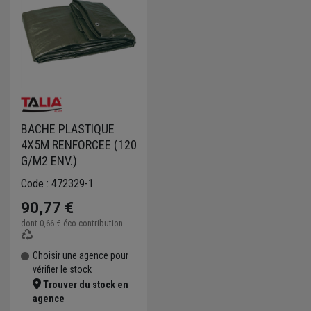
BACHE PLASTIQUE
4X5M RENFORCEE (120
G/M2 ENV.)
Code : 472329-1
90,77 €
dont
0,66 €
éco-contribution
Choisir une agence pour
vérifier le stock
Trouver du stock en
agence