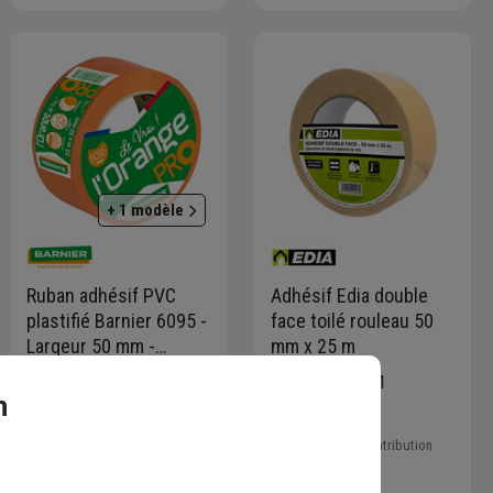
+ 1 modèle
Ruban adhésif PVC
Adhésif Edia double
plastifié Barnier 6095 -
face toilé rouleau 50
Largeur 50 mm -
mm x 25 m
Orange - Rouleau 33M
Code : 103363-1
Code : 448546-1
n
7,74 €
6,23 €
dont
0,17 €
éco-contribution
Choisir une agence pour
vérifier le stock