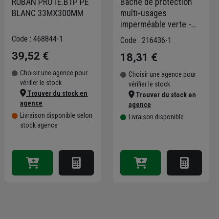
RUBAN PROTE.BTP PE
Bâche de protection
BLANC 33MX300MM
multi-usages
imperméable verte -
Edia - 140 g/m² avec
Code : 468844-1
Code : 216436-1
œillets - 4 MTR x 5
39,52 €
18,31 €
MTR
Choisir une agence pour
Choisir une agence pour
vérifier le stock
vérifier le stock
Trouver du stock en
Trouver du stock en
agence
agence
Livraison disponible selon
Livraison disponible
stock agence