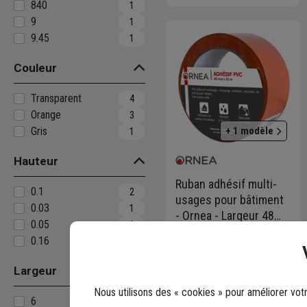
840
1
9
1
9.45
1
Couleur
Transparent
4
Orange
3
Gris
+ 1 modèle
1
Hauteur
Ruban adhésif multi-
0.1
2
usages pour bâtiment
0.03
1
- Ornea - Largeur 48
0.05
1
mm - Rouleau PVC
Code : 448554-1
0.16
1
Orange 33M
5,56 €
Largeur
dont
0,11 €
éco-contribution
Nous utilisons des « cookies » pour améliorer vot
6
10