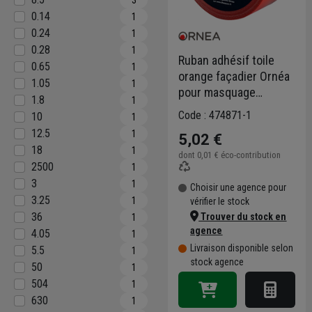
0.14
1
0.24
1
0.28
1
Ruban adhésif toile
0.65
1
orange façadier Ornéa
1.05
1
pour masquage
1.8
1
protection et fixation -
Code : 474871-1
10
1
48 mm x 25 m
12.5
1
5,02 €
18
1
dont
0,01 €
éco-contribution
2500
1
3
1
Choisir une agence pour
3.25
1
vérifier le stock
36
Trouver du stock en
1
agence
4.05
1
Livraison disponible selon
5.5
1
stock agence
50
1
504
1
630
1