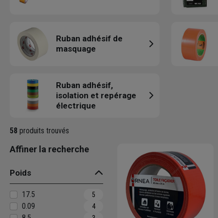
Ruban adhésif de
masquage
Ruban adhésif,
isolation et repérage
électrique
58
produits trouvés
Affiner la recherche
Poids
17.5
5
0.09
4
8.5
3