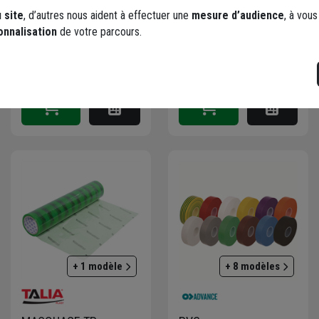
Trouver du stock en
Trouver du stock en
 site
, d’autres nous aident à effectuer une
mesure d’audience
, à vou
agence
agence
onnalisation
de votre parcours.
Livraison disponible selon
Livraison disponible selon
stock agence
stock agence
+ 1 modèle
+ 8 modèles