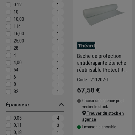
0.12
1
10
1
10,00
1
114
1
16,00
1
25,00
1
28
1
4
Bâche de protection
1
4,00
antidérapante étanche
1
réutilisable Protect'it -
54
1
Rouleau 25 x 1 mètres
6
1
Code : 211202-1
8
1
67,58 €
82
1
Choisir une agence pour
Épaisseur
vérifier le stock
Trouver du stock en
0,05
4
agence
0,11
3
Livraison disponible
0,18
1