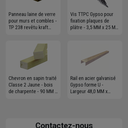
Panneau laine de verre
Vis TTPC Gypso pour
pour murs et combles -
fixation plaques de
TP 238 revêtu kraft
plâtre - 3,5 MM x 25 MM
Knauf - R=3,15 m².K/W -
- boîte de 1000
1,35 M x 0,60 M -
ép.100 MM
Chevron en sapin traité
Rail en acier galvanisé
Classe 2 Jaune - bois
Gypso forme U -
de charpente - 90 MM x
Largeur 48,0 MM x
75 MM - longueur 4,00
Hauteur 28 MM -
M
Longueur 3,00 M
Contactez-nous