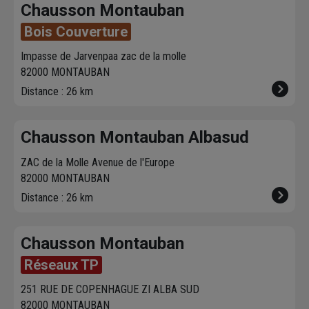
centrale po
Chausson Montauban
petits trav
Bois Couverture
Fabrication 
de 250 litre
Impasse de Jarvenpaa zac de la molle
82000 MONTAUBAN
Distance : 26 km
Chausson Montauban Albasud
ZAC de la Molle Avenue de l'Europe
82000 MONTAUBAN
Distance : 26 km
Chausson Montauban
Réseaux TP
251 RUE DE COPENHAGUE ZI ALBA SUD
82000 MONTAUBAN