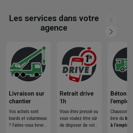
Les services dans votre
agence
Livraison sur
Retrait drive
Béton pr
chantier
1h
l'emploi
Vos achats sont
Vous êtes pressé ou
Chausson pr
lourds et volumineux
vous voulez être sûr
livre du
bét
? Faites-vous livrer
de disposer de votre
à l’emploi
p
où et quand vous
marchandise ?
les professi