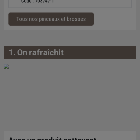
Code : 703747-1
Tous nos pinceaux et brosses
1. On rafraîchit