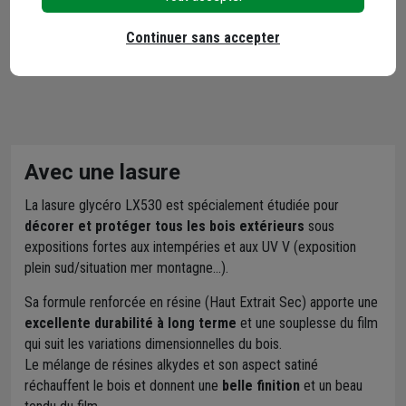
Continuer sans accepter
Avec une lasure
La lasure glycéro LX530 est spécialement étudiée pour
décorer et protéger tous les bois extérieurs
sous
expositions fortes aux intempéries et aux UV V (exposition
plein sud/situation mer montagne...).
Sa formule renforcée en résine (Haut Extrait Sec) apporte une
excellente durabilité à long terme
et une souplesse du film
qui suit les variations dimensionnelles du bois.
Le mélange de résines alkydes et son aspect satiné
réchauffent le bois et donnent une
belle finition
et un beau