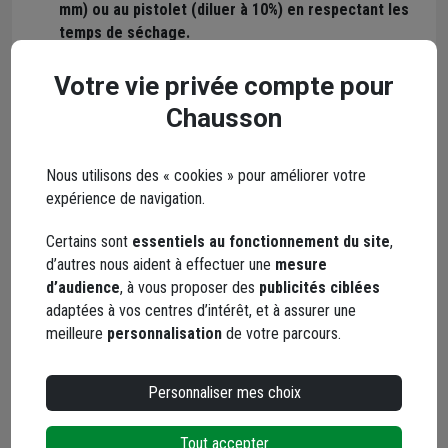
mm) ou au pistolet (diluer à 10%) en respectant les
temps de séchage.
Sur supports très poreux, une troisième couche peut être
nécessaire.
Votre vie privée compte pour
Pour une finition parfaite, égrener entre couche.
Chausson
Ne pas appliquer en couches trop épaisses.
Délai de remise en service de la terrasse : usage
piétonnier 48 h.
Nous utilisons des « cookies » pour améliorer votre
expérience de navigation.
Entretien
Certains sont
essentiels au fonctionnement du site
,
L'entretien est à réaliser dès les premiers signes d'usure du
d’autres nous aident à effectuer une
mesure
saturateur. Après nettoyage, brossage ou léger égrenage,
d’audience
, à vous proposer des
publicités ciblées
appliquer une couche de saturateur opaque OPAQ SX.
adaptées à vos centres d’intérêt, et à assurer une
meilleure
personnalisation
de votre parcours.
Tous nos traitements du bois
Personnaliser mes choix
Tout accepter