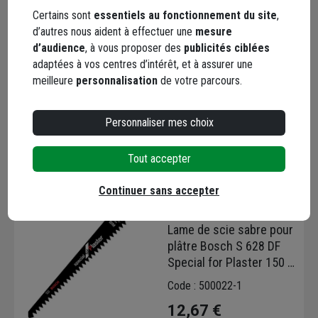
S 1543 HM Bosch - 240
Certains sont
essentiels au fonctionnement du site
,
mm
Code : 76229-1
d’autres nous aident à effectuer une
mesure
d’audience
, à vous proposer des
publicités ciblées
29,60 €
adaptées à vos centres d’intérêt, et à assurer une
meilleure
personnalisation
de votre parcours.
Choisir une agence pour vérifier le stock
Trouver du stock en agence
Livraison disponible
Personnaliser mes choix
Tout accepter
Continuer sans accepter
Lame de scie sabre pour
plâtre Bosch S 628 DF
Special for Plaster 150 x
19 x 1,25 mm lot de 2
Code : 500022-1
12,67 €