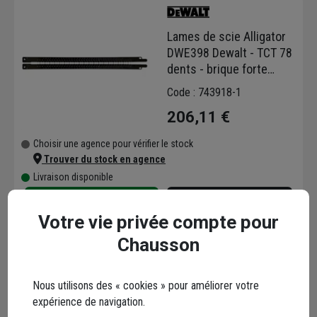
Lames de scie Alligator
DWE398 Dewalt - TCT 78
dents - brique forte
densité - longueur 430
Code : 743918-1
mm
206,11 €
Choisir une agence pour vérifier le stock
Trouver du stock en agence
Livraison disponible
Votre vie privée compte pour
Chausson
Nous utilisons des « cookies » pour améliorer votre
Lame de scie sabre
expérience de navigation.
spéciale brique - Expert