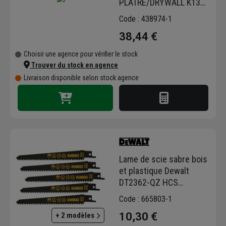
PLATRE/DRYWALL K13
ETUI 5
Code : 438974-1
38,44 €
Choisir une agence pour vérifier le stock
Trouver du stock en agence
Livraison disponible selon stock agence
Lame de scie sabre bois
et plastique Dewalt
DT2362-QZ HCS
longueur 152 mm - lot de
Code : 665803-1
5
10,30 €
+ 2 modèles