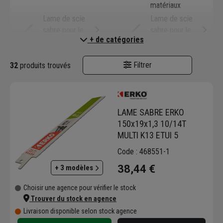
matériaux
Lame de scie
Lame de scie
sabre pour le
sabre pour le
+ de catégories
métal
bois
Filtrer
32
produits trouvés
LAME SABRE ERKO
150x19x1,3 10/14T
MULTI K13 ETUI 5
Code : 468551-1
38,44 €
+ 3 modèles
Choisir une agence pour vérifier le stock
Trouver du stock en agence
Livraison disponible selon stock agence